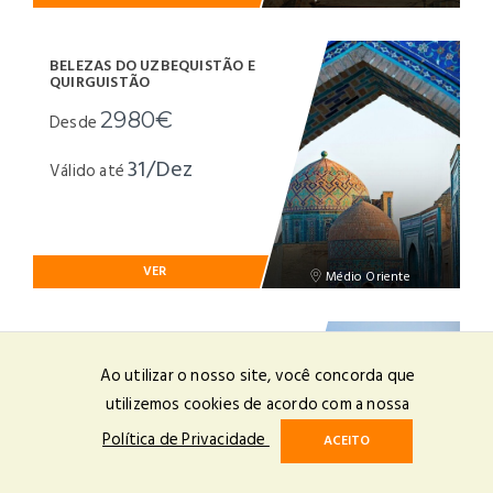
BELEZAS DO UZBEQUISTÃO E
QUIRGUISTÃO
2980€
Desde
31/Dez
Válido até
VER
Médio Oriente
GRANDE ROTA DA SEDA
Ao utilizar o nosso site, você concorda que
3525€
Desde
utilizemos cookies de acordo com a nossa
31/Dez
Válido até
Política de Privacidade
ACEITO