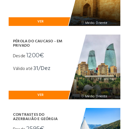
VER
Médio Oriente
PÉROLA DO CAUCASO - EM
PRIVADO
1200€
Desde
31/Dez
Válido até
VER
Médio Oriente
CONTRASTES DO
AZERBAIJÃO E GEÓRGIA
2595€