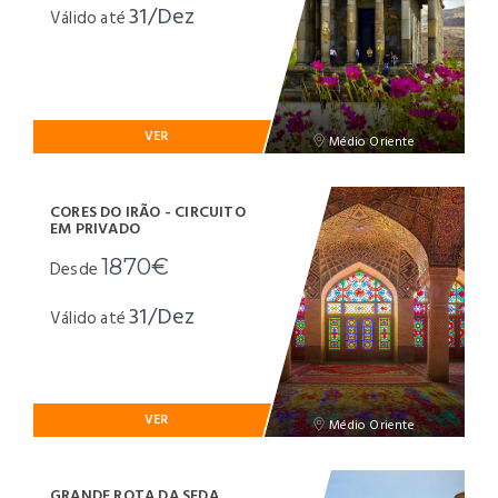
31/Dez
Válido até
VER
Médio Oriente
CORES DO IRÃO - CIRCUITO
EM PRIVADO
1870€
Desde
31/Dez
Válido até
VER
Médio Oriente
GRANDE ROTA DA SEDA