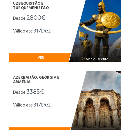
UZBEQUISTÃO E
TURQUEMENISTÃO
2800€
Desde
31/Dez
Válido até
VER
Médio Oriente
AZERBAIJÃO, GEÓRGIA E
ARMÉNIA
3385€
Desde
31/Dez
Válido até