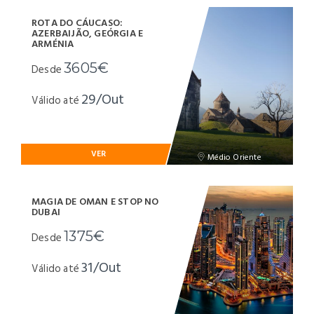
ROTA DO CÁUCASO:
AZERBAIJÃO, GEÓRGIA E
ARMÉNIA
3605€
Desde
29/Out
Válido até
VER
Médio Oriente
MAGIA DE OMAN E STOP NO
DUBAI
1375€
Desde
31/Out
Válido até