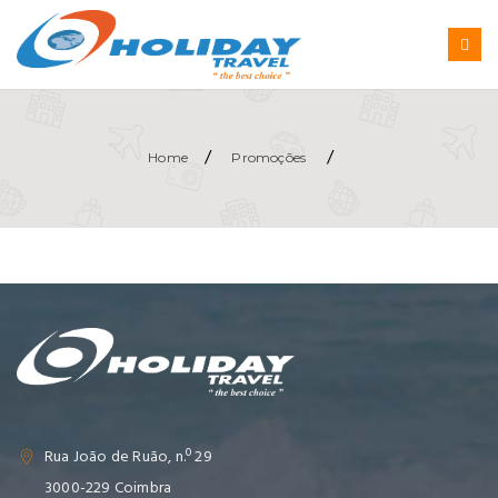
/
/
Home
Promoções
Rua João de Ruão, n.º 29
3000-229 Coimbra