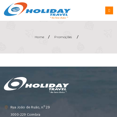
/
/
Home
Promoções
Rua João de Ruão, n.º 29
3000-229 Coimbra