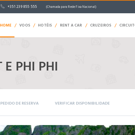
+351 239 855 555
(Chamada para Rede Fixa Nacional)
/
/
/
/
/
HOME
VOOS
HOTÉIS
RENT A CAR
CRUZEIROS
CIRCUI
 E PHI PHI
PEDIDO DE RESERVA
VERIFICAR DISPONIBILIDADE