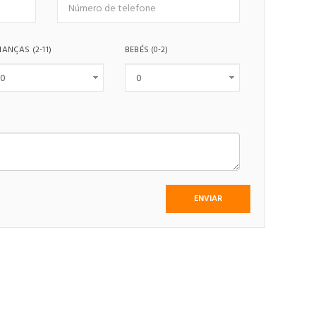
IANÇAS
BEBÉS
(2-11)
(0-2)