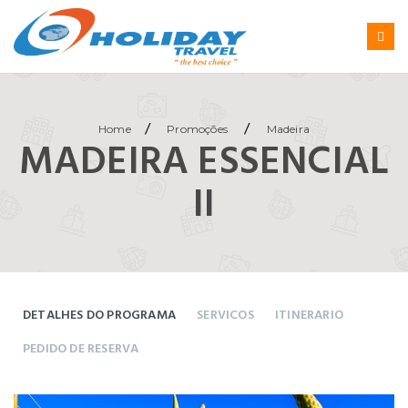
/
/
Home
Promoções
Madeira
MADEIRA ESSENCIAL
II
DETALHES DO PROGRAMA
SERVICOS
ITINERARIO
PEDIDO DE RESERVA