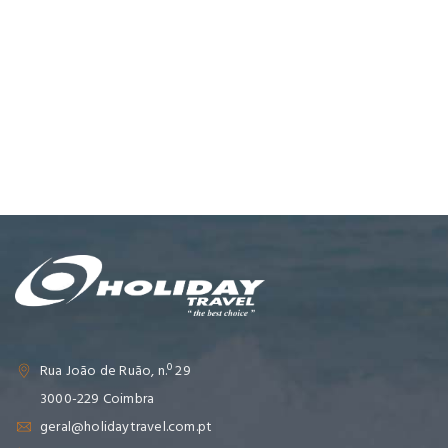
Rua João de Ruão, n.º 29
3000-229 Coimbra
geral@holidaytravel.com.pt