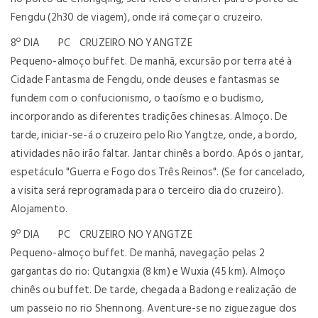
Fengdu (2h30 de viagem), onde irá começar o cruzeiro.
8º DIA PC CRUZEIRO NO YANGTZE
Pequeno-almoço buffet. De manhã, excursão por terra até à
Cidade Fantasma de Fengdu, onde deuses e fantasmas se
fundem com o confucionismo, o taoísmo e o budismo,
incorporando as diferentes tradições chinesas. Almoço. De
tarde, iniciar-se-á o cruzeiro pelo Rio Yangtze, onde, a bordo,
atividades não irão faltar. Jantar chinês a bordo. Após o jantar,
espetáculo "Guerra e Fogo dos Três Reinos". (Se for cancelado,
a visita será reprogramada para o terceiro dia do cruzeiro).
Alojamento.
9º DIA PC CRUZEIRO NO YANGTZE
Pequeno-almoço buffet. De manhã, navegação pelas 2
gargantas do rio: Qutangxia (8 km) e Wuxia (45 km). Almoço
chinês ou buffet. De tarde, chegada a Badong e realização de
um passeio no rio Shennong. Aventure-se no ziguezague dos