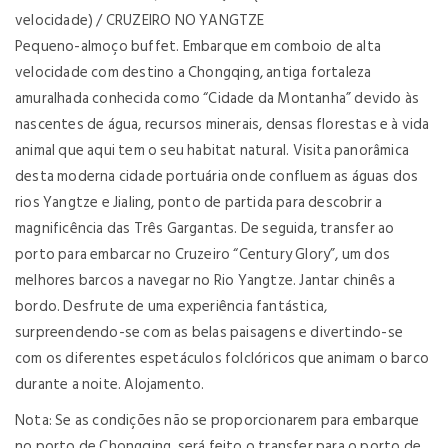
velocidade) / CRUZEIRO NO YANGTZE
Pequeno-almoço buffet. Embarque em comboio de alta
velocidade com destino a Chongqing, antiga fortaleza
amuralhada conhecida como “Cidade da Montanha” devido às
nascentes de água, recursos minerais, densas florestas e à vida
animal que aqui tem o seu habitat natural. Visita panorâmica
desta moderna cidade portuária onde confluem as águas dos
rios Yangtze e Jialing, ponto de partida para descobrir a
magnificência das Três Gargantas. De seguida, transfer ao
porto para embarcar no Cruzeiro “Century Glory”, um dos
melhores barcos a navegar no Rio Yangtze. Jantar chinês a
bordo. Desfrute de uma experiência fantástica,
surpreendendo-se com as belas paisagens e divertindo-se
com os diferentes espetáculos folclóricos que animam o barco
durante a noite. Alojamento.
Nota: Se as condições não se proporcionarem para embarque
no porto de Chongqing, será feito o transfer para o porto de