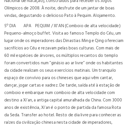
Nacional de Natação), construídos para receber os Jogos
Olímpicos de 2008. À noite, desfrute de um jantar de boas
vindas, degustando o delicioso Pato à Pequim. Alojamento.
5º DIA APA PEQUIM / XI’AN (Comboio de alta velocidade)
Pequeno-almoço buffet. Visita ao famoso Templo do Céu, um
lugar onde os imperadores das Dinastias Ming e Qing ofereciam
sacrifícios ao Céu e rezavam pelas boas culturas. Com mais de
60 mil espécies de árvores, os múltiplos recantos do templo
foram convertidos num “ginásio ao ar livre” onde os habitantes
da cidade realizam os seus exercícios matinais. Um tranquilo
espaço de convívio para os chineses que aqui vêm cantar,
dançar, jogar cartas e xadrez. De tarde, saída até à estação de
comboio e embarque num comboio de alta velocidade com
destino a Xi’an, a antiga capital amuralhada da China. Com 3000
anos de existência, Xi’an é o ponto de partida da famosa Rota
da Seda. Transfer ao hotel. Resto de dia livre para conhecer as
raízes da civilização chinesa nesta cidade de imperadores,