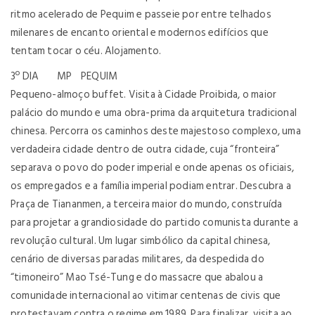
ritmo acelerado de Pequim e passeie por entre telhados
milenares de encanto oriental e modernos edifícios que
tentam tocar o céu. Alojamento.
3º DIA MP PEQUIM
Pequeno-almoço buffet. Visita à Cidade Proibida, o maior
palácio do mundo e uma obra-prima da arquitetura tradicional
chinesa. Percorra os caminhos deste majestoso complexo, uma
verdadeira cidade dentro de outra cidade, cuja “fronteira”
separava o povo do poder imperial e onde apenas os oficiais,
os empregados e a família imperial podiam entrar. Descubra a
Praça de Tiananmen, a terceira maior do mundo, construída
para projetar a grandiosidade do partido comunista durante a
revolução cultural. Um lugar simbólico da capital chinesa,
cenário de diversas paradas militares, da despedida do
“timoneiro” Mao Tsé-Tung e do massacre que abalou a
comunidade internacional ao vitimar centenas de civis que
protestavam contra o regime em 1989. Para finalizar, visita ao