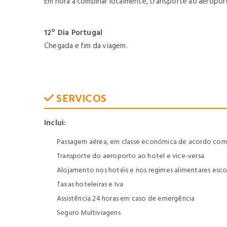
Em hora a combinar localmente, transporte ao aeroport
12º Dia Portugal
Chegada e fim da viagem.
SERVICOS
Inclui:
Passagem aérea, em classe económica de acordo com o
Transporte do aeroporto ao hotel e vice-versa
Alojamento nos hotéis e nos regimes alimentares esco
Taxas hoteleiras e Iva
Assistência 24 horas em caso de emergência
Seguro Multiviagens