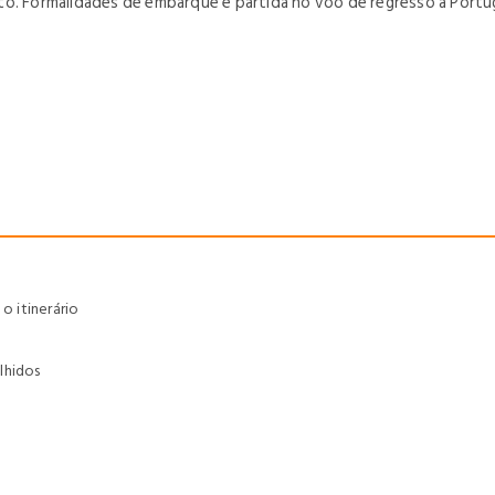
o. Formalidades de embarque e partida no voo de regresso a Portuga
 itinerário
lhidos