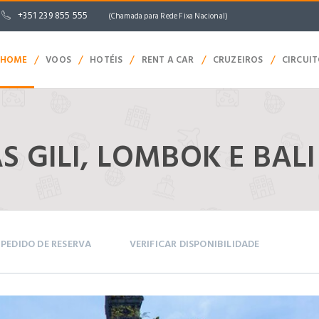
+351 239 855 555
(Chamada para Rede Fixa Nacional)
/
/
/
/
/
HOME
VOOS
HOTÉIS
RENT A CAR
CRUZEIROS
CIRCUI
S GILI, LOMBOK E BALI
PEDIDO DE RESERVA
VERIFICAR DISPONIBILIDADE