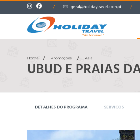
/
geral@holidaytravel.com.pt
/
/
/
Home
Promoções
Asia
UBUD E PRAIAS DA
DETALHES DO PROGRAMA
SERVICOS