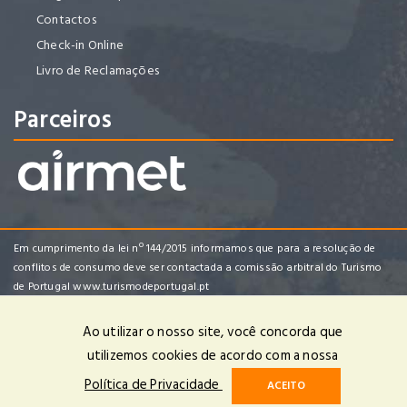
Contactos
Check-in Online
Livro de Reclamações
Parceiros
Em cumprimento da lei nº 144/2015 informamos que para a resolução de
conflitos de consumo deve ser contactada a comissão arbitral do Turismo
de Portugal
www.turismodeportugal.pt
Ao utilizar o nosso site, você concorda que
utilizemos cookies de acordo com a nossa
Enredo Tropical Viagens e Turismo, Lda | RNAVT 4482 | © 2025 Todos
Política de Privacidade
ACEITO
os Direitos Reservados | Powered by
OPTIGEST