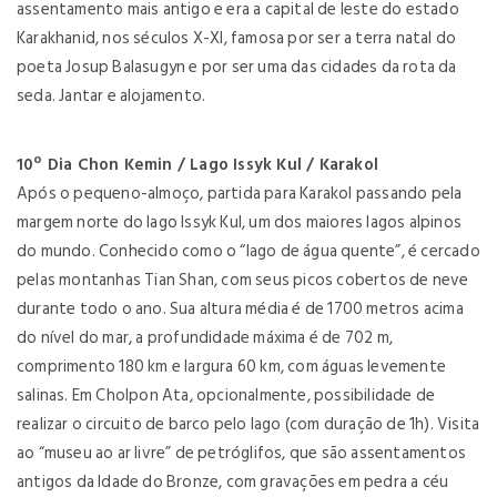
assentamento mais antigo e era a capital de leste do estado
Karakhanid, nos séculos X-XI, famosa por ser a terra natal do
poeta Josup Balasugyn e por ser uma das cidades da rota da
seda. Jantar e alojamento.
10º Dia Chon Kemin / Lago Issyk Kul / Karakol
Após o pequeno-almoço, partida para Karakol passando pela
margem norte do lago Issyk Kul, um dos maiores lagos alpinos
do mundo. Conhecido como o “lago de água quente”, é cercado
pelas montanhas Tian Shan, com seus picos cobertos de neve
durante todo o ano. Sua altura média é de 1700 metros acima
do nível do mar, a profundidade máxima é de 702 m,
comprimento 180 km e largura 60 km, com águas levemente
salinas. Em Cholpon Ata, opcionalmente, possibilidade de
realizar o circuito de barco pelo lago (com duração de 1h). Visita
ao “museu ao ar livre” de petróglifos, que são assentamentos
antigos da Idade do Bronze, com gravações em pedra a céu