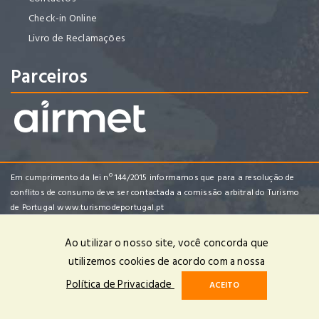
Check-in Online
Livro de Reclamações
Parceiros
Em cumprimento da lei nº 144/2015 informamos que para a resolução de
conflitos de consumo deve ser contactada a comissão arbitral do Turismo
de Portugal
www.turismodeportugal.pt
Ao utilizar o nosso site, você concorda que
utilizemos cookies de acordo com a nossa
Enredo Tropical Viagens e Turismo, Lda | RNAVT 4482 | © 2025 Todos
Política de Privacidade
ACEITO
os Direitos Reservados | Powered by
OPTIGEST