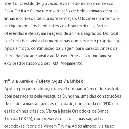
aberto. O estilo de gravação é chamado estilo animalesco
Saka-Escita e é uma representação de belos animais de suas
linhas e curiosos de sua apresentação. O local era um templo
antigo no qual os habitantes celebravam rituais, faziam
oferendas e deixavam imagens de animais sagrados. Do local
terá uma bela vista das montanhas que cercam o próprio lago.
Após almoço, continuação da viagem para Karakol. Antes da
chegada à cidade, visita ao Museu Prgevalsky, um famoso
explorador russo do séc. XIX. Alojamento.
11º Dia Karakol / Djety Oguz / Bishkek
Após o pequeno-almoço, breve tour panorâmico de Karakol,
com passagens pela Mesquita Dungana, uma das construções
de madeira mais atraentes da cidade, construída em 1910 em
estilo chinês clássico. Visita à Igreja Ortodoxa de Santa
Trinidad (1876), que preserva uma das joias sagradas
ortodoxas, ícone da Virgem Tijvina. Após almoço, visita ao