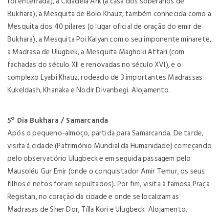
foi enterrada), a Cidadela Ark (a casa dos soberanos de
Bukhara), a Mesquita de Bolo Khauz, também conhecida como a
Mesquita dos 40 pilares (o lugar oficial de oração do emir de
Bukhara), a Mesquita Poi Kalyan com o seu imponente minarete,
a Madrasa de Ulugbek, a Mesquita Maghoki Attari (com
fachadas do século XII e renovadas no século XVI), e o
complexo Lyabi Khauz, rodeado de 3 importantes Madrassas:
Kukeldash, Khanaka e Nodir Divanbegi. Alojamento.
5º Dia Bukhara / Samarcanda
Após o pequeno-almoço, partida para Samarcanda. De tarde,
visita á cidade (Património Mundial da Humanidade) começando
pelo observatório Ulugbeck e em seguida passagem pelo
Mausoléu Gur Emir (onde o conquistador Amir Temur, os seus
filhos e netos foram sepultados). Por fim, visita à famosa Praça
Registan, no coração da cidade e onde se localizam as
Madrasas de Sher Dor, Tílla Kori e Ulugbeck. Alojamento.