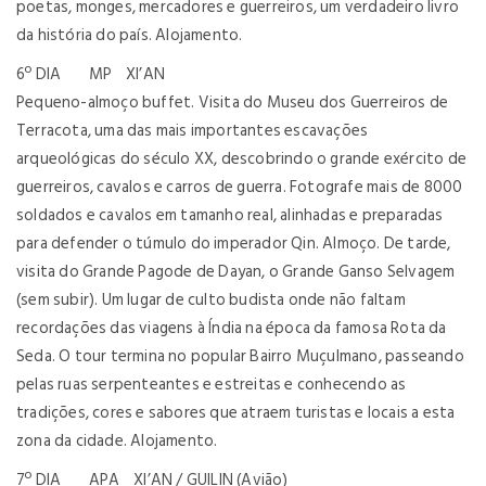
poetas, monges, mercadores e guerreiros, um verdadeiro livro
da história do país. Alojamento.
6º DIA MP XI’AN
Pequeno-almoço buffet. Visita do Museu dos Guerreiros de
Terracota, uma das mais importantes escavações
arqueológicas do século XX, descobrindo o grande exército de
guerreiros, cavalos e carros de guerra. Fotografe mais de 8000
soldados e cavalos em tamanho real, alinhadas e preparadas
para defender o túmulo do imperador Qin. Almoço. De tarde,
visita do Grande Pagode de Dayan, o Grande Ganso Selvagem
(sem subir). Um lugar de culto budista onde não faltam
recordações das viagens à Índia na época da famosa Rota da
Seda. O tour termina no popular Bairro Muçulmano, passeando
pelas ruas serpenteantes e estreitas e conhecendo as
tradições, cores e sabores que atraem turistas e locais a esta
zona da cidade. Alojamento.
7º DIA APA XI’AN / GUILIN (Avião)