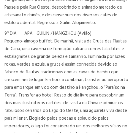
Passeie pela Rua Oeste, descobrindo o animado mercado de
artesanato chinês, e descanse num dos diversos cafés de
estilo ocidental. Regresso a Guilin. Alojamento.
9º DIA APA GUILIN / HANGZHOU (Avião)
Pequeno-almoço buffet. De manhã, visita da Gruta das Flautas
de Cana, uma caverna de formação calcária com estalactites e
estalagmites de grande beleza e tamanho. Iluminada por luzes
roxas, verdes e azuis, a gruta é assim conhecida devido ao
fabrico de flautas tradicionais com as canas de bambu que
crescem neste lugar. Em hora a combinar, transfer ao aeroporto
para embarque em voo com destino a Hangzhou, o “Paraíso na
Terra”. Transfer ao hotel. Resto de dia livre para descobrir um
dos mais ilustrativos cartões-de-visita da China e admirar os
fabulosos cenários do Lago do Oeste, uma aguarela viva deste
país milenar. Elogiado pelos poetas e aplaudido pelos
imperadores, o lago foi considerado um dos melhores sítios no