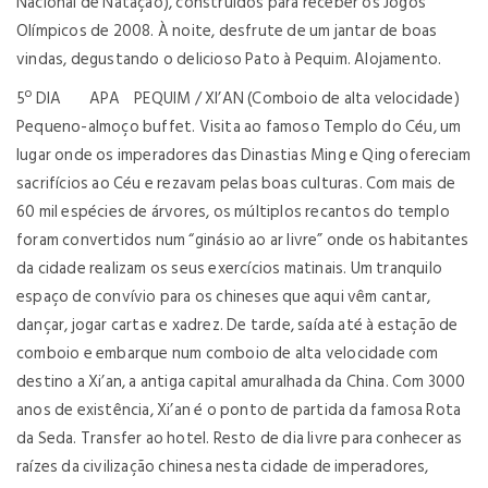
Nacional de Natação), construídos para receber os Jogos
Olímpicos de 2008. À noite, desfrute de um jantar de boas
vindas, degustando o delicioso Pato à Pequim. Alojamento.
5º DIA APA PEQUIM / XI’AN (Comboio de alta velocidade)
Pequeno-almoço buffet. Visita ao famoso Templo do Céu, um
lugar onde os imperadores das Dinastias Ming e Qing ofereciam
sacrifícios ao Céu e rezavam pelas boas culturas. Com mais de
60 mil espécies de árvores, os múltiplos recantos do templo
foram convertidos num “ginásio ao ar livre” onde os habitantes
da cidade realizam os seus exercícios matinais. Um tranquilo
espaço de convívio para os chineses que aqui vêm cantar,
dançar, jogar cartas e xadrez. De tarde, saída até à estação de
comboio e embarque num comboio de alta velocidade com
destino a Xi’an, a antiga capital amuralhada da China. Com 3000
anos de existência, Xi’an é o ponto de partida da famosa Rota
da Seda. Transfer ao hotel. Resto de dia livre para conhecer as
raízes da civilização chinesa nesta cidade de imperadores,