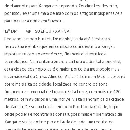
diretamente para Xangai em separado. Os clientes deverão,
por isso, levar uma mala de mão com os artigos indispensáveis
para passar a noite em Suzhou.
12º DIA MP SUZHOU / XANGAI
Pequeno-almoço buffet. De manhã, saída até à estação
ferroviária e embarque em comboio com destino a Xangai,
importante centro económico, financeiro, científico e
tecnológico. Na fronteira entre a cultura ocidental e oriental,
esta cidade cosmopolita é o maior porto e a metrópole mais
internacional da China. Almoço. Visita à Torre Jin Mao, a terceira
torre mais alta da cidade, localizada no centro da zona
financeira e comercial de Lujiazui. Esta torre, com mais de 420
metros, tem 88 pisos e uma incrível vista panorâmica da cidade
de Xangai. De seguida, passeio pelo Pontão da Cidade, lugar
onde poderá encontrar as construções mais emblemáticas de
Xangai, e visita ao templo do Buda de Jade, um reduto de
tranquilidade no meio da agitação da cidade, e ao centro