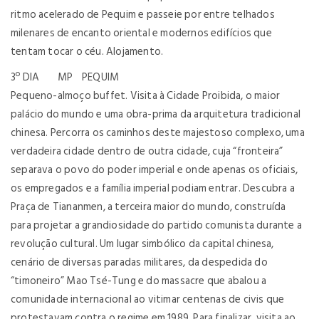
ritmo acelerado de Pequim e passeie por entre telhados
milenares de encanto oriental e modernos edifícios que
tentam tocar o céu. Alojamento.
3º DIA MP PEQUIM
Pequeno-almoço buffet. Visita à Cidade Proibida, o maior
palácio do mundo e uma obra-prima da arquitetura tradicional
chinesa. Percorra os caminhos deste majestoso complexo, uma
verdadeira cidade dentro de outra cidade, cuja “fronteira”
separava o povo do poder imperial e onde apenas os oficiais,
os empregados e a família imperial podiam entrar. Descubra a
Praça de Tiananmen, a terceira maior do mundo, construída
para projetar a grandiosidade do partido comunista durante a
revolução cultural. Um lugar simbólico da capital chinesa,
cenário de diversas paradas militares, da despedida do
“timoneiro” Mao Tsé-Tung e do massacre que abalou a
comunidade internacional ao vitimar centenas de civis que
protestavam contra o regime em 1989. Para finalizar, visita ao