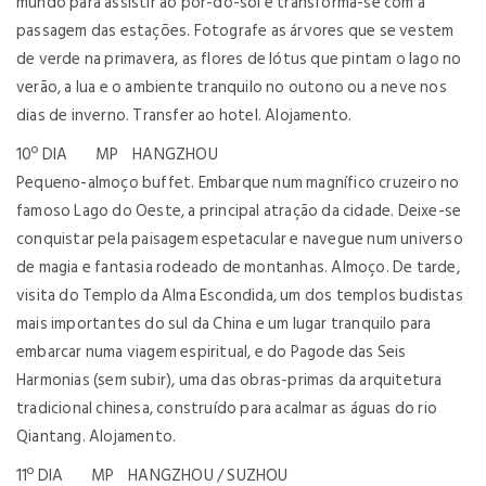
mundo para assistir ao pôr-do-sol e transforma-se com a
passagem das estações. Fotografe as árvores que se vestem
de verde na primavera, as flores de lótus que pintam o lago no
verão, a lua e o ambiente tranquilo no outono ou a neve nos
dias de inverno. Transfer ao hotel. Alojamento.
10º DIA MP HANGZHOU
Pequeno-almoço buffet. Embarque num magnífico cruzeiro no
famoso Lago do Oeste, a principal atração da cidade. Deixe-se
conquistar pela paisagem espetacular e navegue num universo
de magia e fantasia rodeado de montanhas. Almoço. De tarde,
visita do Templo da Alma Escondida, um dos templos budistas
mais importantes do sul da China e um lugar tranquilo para
embarcar numa viagem espiritual, e do Pagode das Seis
Harmonias (sem subir), uma das obras-primas da arquitetura
tradicional chinesa, construído para acalmar as águas do rio
Qiantang. Alojamento.
11º DIA MP HANGZHOU / SUZHOU