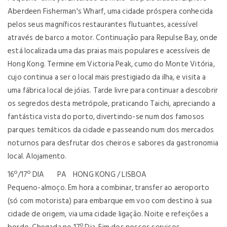
Aberdeen Fisherman's Wharf, uma cidade próspera conhecida
pelos seus magníficos restaurantes flutuantes, acessível
através de barco a motor. Continuação para Repulse Bay, onde
está localizada uma das praias mais populares e acessíveis de
Hong Kong. Termine em Victoria Peak, cumo do Monte Vitória,
cujo continua a ser o local mais prestigiado da ilha, e visita a
uma fábrica local de jóias. Tarde livre para continuar a descobrir
os segredos desta metrópole, praticando Taichi, apreciando a
fantástica vista do porto, divertindo-se num dos famosos
parques temáticos da cidade e passeando num dos mercados
noturnos para desfrutar dos cheiros e sabores da gastronomia
local. Alojamento.
16º/17º DIA PA HONG KONG / LISBOA
Pequeno-almoço. Em hora a combinar, transfer ao aeroporto
(só com motorista) para embarque em voo com destino à sua
cidade de origem, via uma cidade ligação. Noite e refeições a