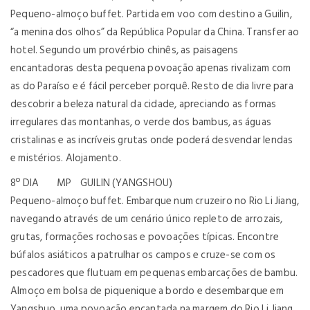
Pequeno-almoço buffet. Partida em voo com destino a Guilin,
“a menina dos olhos” da República Popular da China. Transfer ao
hotel. Segundo um provérbio chinês, as paisagens
encantadoras desta pequena povoação apenas rivalizam com
as do Paraíso e é fácil perceber porquê. Resto de dia livre para
descobrir a beleza natural da cidade, apreciando as formas
irregulares das montanhas, o verde dos bambus, as águas
cristalinas e as incríveis grutas onde poderá desvendar lendas
e mistérios. Alojamento.
8º DIA MP GUILIN (YANGSHOU)
Pequeno-almoço buffet. Embarque num cruzeiro no Rio Li Jiang,
navegando através de um cenário único repleto de arrozais,
grutas, formações rochosas e povoações típicas. Encontre
búfalos asiáticos a patrulhar os campos e cruze-se com os
pescadores que flutuam em pequenas embarcações de bambu.
Almoço em bolsa de piquenique a bordo e desembarque em
Yangshuo, uma povoação encantada na margem do Rio Li Jiang.