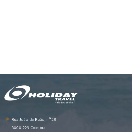
Rua João de Ruão, n.º 29
3000-229 Coimbra