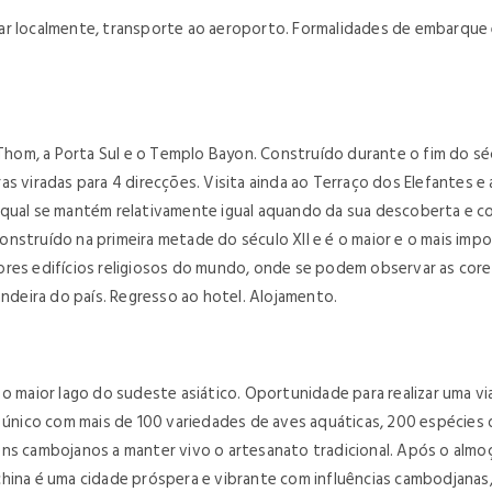
ar localmente, transporte ao aeroporto. Formalidades de embarque
m, a Porta Sul e o Templo Bayon. Construído durante o fim do sécul
s viradas para 4 direcções. Visita ainda ao Terraço dos Elefantes e 
 qual se mantém relativamente igual aquando da sua descoberta e c
nstruído na primeira metade do século XII e é o maior e o mais impo
iores edifícios religiosos do mundo, onde se podem observar as co
andeira do país. Regresso ao hotel. Alojamento.
 o maior lago do sudeste asiático. Oportunidade para realizar uma 
a único com mais de 100 variedades de aves aquáticas, 200 espécies 
ens cambojanos a manter vivo o artesanato tradicional. Após o almo
hina é uma cidade próspera e vibrante com influências cambodjanas,