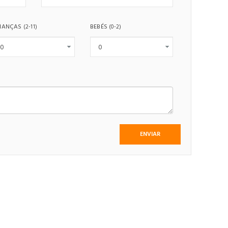
IANÇAS
BEBÉS
(2-11)
(0-2)