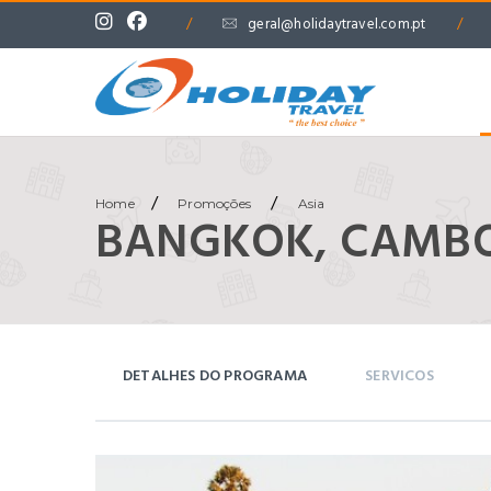
/
geral@holidaytravel.com.pt
/
/
/
Home
Promoções
Asia
BANGKOK, CAMBO
DETALHES DO PROGRAMA
SERVICOS