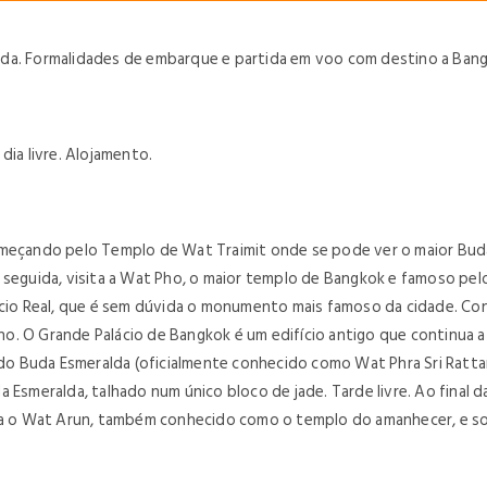
da. Formalidades de embarque e partida em voo com destino a Bangko
dia livre. Alojamento.
começando pelo Templo de Wat Traimit onde se pode ver o maior Bu
m seguida, visita a Wat Pho, o maior templo de Bangkok e famoso pe
ácio Real, que é sem dúvida o monumento mais famoso da cidade. Cons
erno. O Grande Palácio de Bangkok é um edifício antigo que continua a
o Buda Esmeralda (oficialmente conhecido como Wat Phra Sri Ratt
 Esmeralda, talhado num único bloco de jade. Tarde livre. Ao final d
ara o Wat Arun, também conhecido como o templo do amanhecer, e so