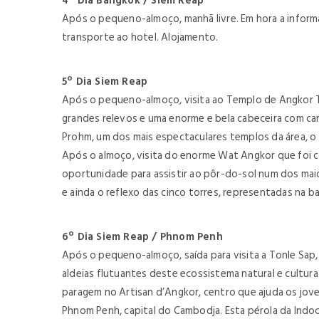
4º Dia Bangkok / Siem Reap
Após o pequeno-almoço, manhã livre. Em hora a inform
transporte ao hotel. Alojamento.
5º Dia Siem Reap
Após o pequeno-almoço, visita ao Templo de Angkor Tho
grandes relevos e uma enorme e bela cabeceira com cara
Prohm, um dos mais espectaculares templos da área, o
Após o almoço, visita do enorme Wat Angkor que foi co
oportunidade para assistir ao pôr-do-sol num dos ma
e ainda o reflexo das cinco torres, representadas na b
6º Dia Siem Reap / Phnom Penh
Após o pequeno-almoço, saída para visita a Tonle Sap,
aldeias flutuantes deste ecossistema natural e cultur
paragem no Artisan d’Angkor, centro que ajuda os jov
Phnom Penh, capital do Cambodja. Esta pérola da Indoc