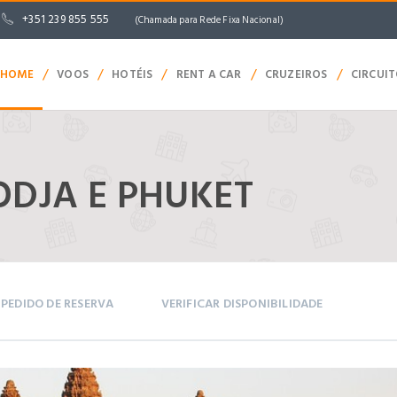
+351 239 855 555
(Chamada para Rede Fixa Nacional)
/
/
/
/
/
HOME
VOOS
HOTÉIS
RENT A CAR
CRUZEIROS
CIRCUI
DJA E PHUKET
PEDIDO DE RESERVA
VERIFICAR DISPONIBILIDADE