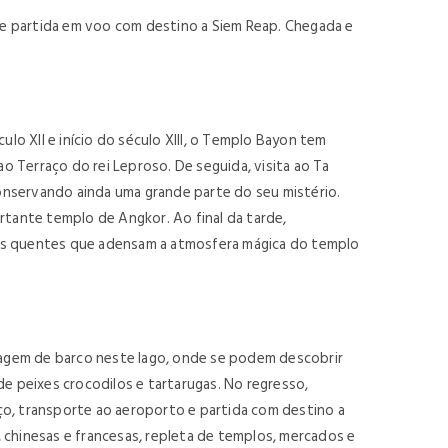
 e partida em voo com destino a Siem Reap. Chegada e
o XII e início do século XIII, o Templo Bayon tem
ao Terraço do rei Leproso. De seguida, visita ao Ta
onservando ainda uma grande parte do seu mistério.
rtante templo de Angkor. Ao final da tarde,
res quentes que adensam a atmosfera mágica do templo
viagem de barco neste lago, onde se podem descobrir
de peixes crocodilos e tartarugas. No regresso,
ço, transporte ao aeroporto e partida com destino a
 chinesas e francesas, repleta de templos, mercados e