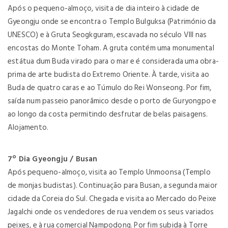
Após o pequeno-almoço, visita de dia inteiro à cidade de
Gyeongju onde se encontra o Templo Bulguksa (Património da
UNESCO) e à Gruta Seogkguram, escavada no século VIII nas
encostas do Monte Toham. A gruta contém uma monumental
estátua dum Buda virado para o mar e é considerada uma obra-
prima de arte budista do Extremo Oriente. À tarde, visita ao
Buda de quatro caras e ao Túmulo do Rei Wonseong. Por fim,
saída num passeio panorâmico desde o porto de Guryongpo e
ao longo da costa permitindo desfrutar de belas paisagens.
Alojamento.
7º Dia Gyeongju / Busan
Após pequeno-almoço, visita ao Templo Unmoonsa (Templo
de monjas budistas). Continuação para Busan, a segunda maior
cidade da Coreia do Sul. Chegada e visita ao Mercado do Peixe
Jagalchi onde os vendedores de rua vendem os seus variados
peixes, e à rua comercial Nampodong. Por fim subida à Torre