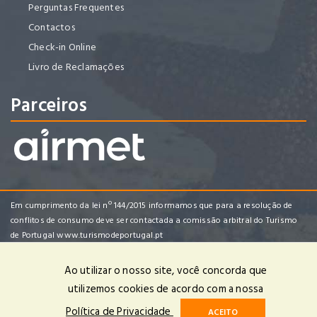
Perguntas Frequentes
Contactos
Check-in Online
Livro de Reclamações
Parceiros
Em cumprimento da lei nº 144/2015 informamos que para a resolução de
conflitos de consumo deve ser contactada a comissão arbitral do Turismo
de Portugal
www.turismodeportugal.pt
Ao utilizar o nosso site, você concorda que
utilizemos cookies de acordo com a nossa
Enredo Tropical Viagens e Turismo, Lda | RNAVT 4482 | © 2025 Todos
Política de Privacidade
ACEITO