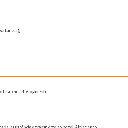
portantes);
orte ao hotel. Alojamento.
ada, assistência e transporte ao hotel. Alojamento.