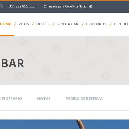
+351 239 855 555
(Chamada para Rede Fixa Nacional)
/
/
/
/
/
HOME
VOOS
HOTÉIS
RENT A CAR
CRUZEIROS
CIRCUI
IBAR
ITINERARIO
NOTAS
PEDIDO DE RESERVA