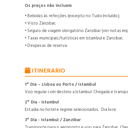
Os preços não incluem
• Bebidas às refeições (excepto no Tudo Incluído);
• Visto Zanzibar;
• Seguro de viagem obrigatório Zanzibar (ver notas im
• Taxas municipais/turísticas em Istambul e Zanzibar;
• Despesas de reserva.
ITINERARIO
1º Dia – Lisboa ou Porto / Istambul
Voo regular com destino a Istambul. Chegada e transp
2º Dia - Istambul
Estadia no hotel e regime selecionados. Dia livre.
3º Dia - Istambul / Zanzibar
Transporte para o aeroporto e voo para Zanzibar. Cheg