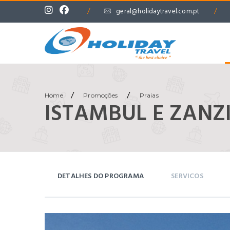
/
geral@holidaytravel.com.pt
/
/
/
Home
Promoções
Praias
ISTAMBUL E ZANZ
DETALHES DO PROGRAMA
SERVICOS