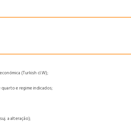
económica (Turkish cl.W);
 quarto e regime indicados;
uj. a alteração);