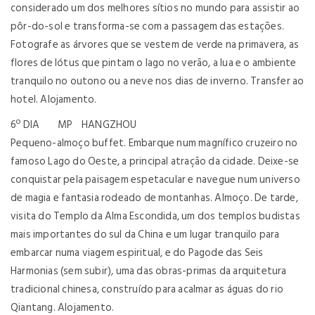
considerado um dos melhores sítios no mundo para assistir ao
pôr-do-sol e transforma-se com a passagem das estações.
Fotografe as árvores que se vestem de verde na primavera, as
flores de lótus que pintam o lago no verão, a lua e o ambiente
tranquilo no outono ou a neve nos dias de inverno. Transfer ao
hotel. Alojamento.
6º DIA MP HANGZHOU
Pequeno-almoço buffet. Embarque num magnífico cruzeiro no
famoso Lago do Oeste, a principal atração da cidade. Deixe-se
conquistar pela paisagem espetacular e navegue num universo
de magia e fantasia rodeado de montanhas. Almoço. De tarde,
visita do Templo da Alma Escondida, um dos templos budistas
mais importantes do sul da China e um lugar tranquilo para
embarcar numa viagem espiritual, e do Pagode das Seis
Harmonias (sem subir), uma das obras-primas da arquitetura
tradicional chinesa, construído para acalmar as águas do rio
Qiantang. Alojamento.