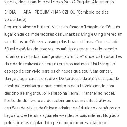
vindas, degustando o delicioso Pato à Pequim. Alojamento.
5º DIA APA PEQUIM / HANGZHOU (Comboio de alta
velocidade)
Pequeno-almoço buffet. Visita ao famoso Templo do Céu, um
lugar onde os imperadores das Dinastias Ming e Qing ofereciam
sacrifícios ao Céu e rezavam pelas boas culturas. Com mais de
60 mil espécies de árvores, os múltiplos recantos do templo
foram convertidos num “ginásio ao ar livre” onde os habitantes
da cidade realizam os seus exercícios matinais. Um tranquilo
espaço de convívio para os chineses que aqui vêm cantar,
dançar, jogar cartas e xadrez. De tarde, saída até à estação de
comboio e embarque num comboio de alta velocidade com
destino a Hangzhou, o “Paraíso na Terra”. Transfer ao hotel.
Resto de dia livre para descobrir um dos mais ilustrativos
cartões-de-visita da China e admirar os fabulosos cenários do
Lago do Oeste, uma aguarela viva deste país milenar. Elogiado
pelos poetas e aplaudido pelos imperadores, o lago foi