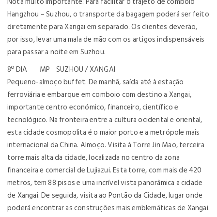
Nota muito importante: Para facilitar o trajeto de comboio
Hangzhou – Suzhou, o transporte da bagagem poderá ser feito
diretamente para Xangai em separado. Os clientes deverão,
por isso, levar uma mala de mão com os artigos indispensáveis
para passar a noite em Suzhou.
8º DIA MP SUZHOU / XANGAI
Pequeno-almoço buffet. De manhã, saída até à estação
ferroviária e embarque em comboio com destino a Xangai,
importante centro económico, financeiro, científico e
tecnológico. Na fronteira entre a cultura ocidental e oriental,
esta cidade cosmopolita é o maior porto e a metrópole mais
internacional da China. Almoço. Visita à Torre Jin Mao, terceira
torre mais alta da cidade, localizada no centro da zona
financeira e comercial de Lujiazui. Esta torre, com mais de 420
metros, tem 88 pisos e uma incrível vista panorâmica a cidade
de Xangai. De seguida, visita ao Pontão da Cidade, lugar onde
poderá encontrar as construções mais emblemáticas de Xangai.