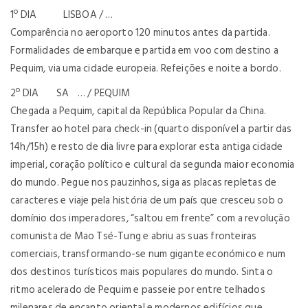
1º DIA LISBOA / …
Comparência no aeroporto 120 minutos antes da partida.
Formalidades de embarque e partida em voo com destino a
Pequim, via uma cidade europeia. Refeições e noite a bordo.
2º DIA SA … / PEQUIM
Chegada a Pequim, capital da República Popular da China.
Transfer ao hotel para check-in (quarto disponível a partir das
14h/15h) e resto de dia livre para explorar esta antiga cidade
imperial, coração político e cultural da segunda maior economia
do mundo. Pegue nos pauzinhos, siga as placas repletas de
caracteres e viaje pela história de um país que cresceu sob o
domínio dos imperadores, “saltou em frente” com a revolução
comunista de Mao Tsé-Tung e abriu as suas fronteiras
comerciais, transformando-se num gigante económico e num
dos destinos turísticos mais populares do mundo. Sinta o
ritmo acelerado de Pequim e passeie por entre telhados
milenares de encanto oriental e modernos edifícios que