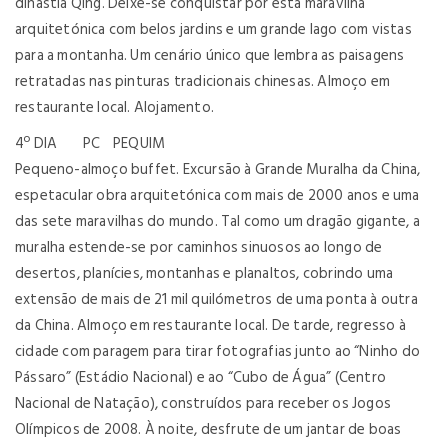
dinastia Qing. Deixe-se conquistar por esta maravilha
arquitetónica com belos jardins e um grande lago com vistas
para a montanha. Um cenário único que lembra as paisagens
retratadas nas pinturas tradicionais chinesas. Almoço em
restaurante local. Alojamento.
4º DIA PC PEQUIM
Pequeno-almoço buffet. Excursão à Grande Muralha da China,
espetacular obra arquitetónica com mais de 2000 anos e uma
das sete maravilhas do mundo. Tal como um dragão gigante, a
muralha estende-se por caminhos sinuosos ao longo de
desertos, planícies, montanhas e planaltos, cobrindo uma
extensão de mais de 21 mil quilómetros de uma ponta à outra
da China. Almoço em restaurante local. De tarde, regresso à
cidade com paragem para tirar fotografias junto ao “Ninho do
Pássaro” (Estádio Nacional) e ao “Cubo de Água” (Centro
Nacional de Natação), construídos para receber os Jogos
Olímpicos de 2008. À noite, desfrute de um jantar de boas