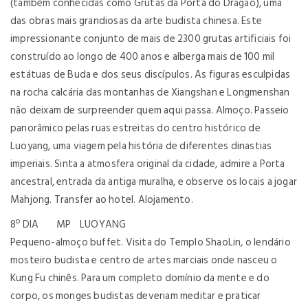
(também conhecidas como Grutas da Porta do Dragão), uma
das obras mais grandiosas da arte budista chinesa. Este
impressionante conjunto de mais de 2300 grutas artificiais foi
construído ao longo de 400 anos e alberga mais de 100 mil
estátuas de Buda e dos seus discípulos. As figuras esculpidas
na rocha calcária das montanhas de Xiangshan e Longmenshan
não deixam de surpreender quem aqui passa. Almoço. Passeio
panorâmico pelas ruas estreitas do centro histórico de
Luoyang, uma viagem pela história de diferentes dinastias
imperiais. Sinta a atmosfera original da cidade, admire a Porta
ancestral, entrada da antiga muralha, e observe os locais a jogar
Mahjong. Transfer ao hotel. Alojamento.
8º DIA MP LUOYANG
Pequeno-almoço buffet. Visita do Templo ShaoLin, o lendário
mosteiro budista e centro de artes marciais onde nasceu o
Kung Fu chinês. Para um completo domínio da mente e do
corpo, os monges budistas deveriam meditar e praticar