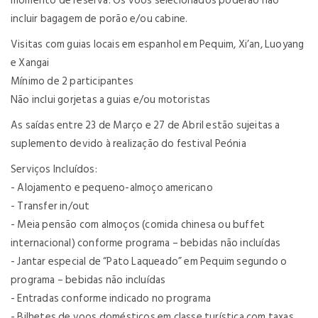
momento de reserva. Os voos selecionados poderão não
incluir bagagem de porão e/ou cabine.
Visitas com guias locais em espanhol em Pequim, Xi’an, Luoyang
e Xangai
Mínimo de 2 participantes
Não inclui gorjetas a guias e/ou motoristas
As saídas entre 23 de Março e 27 de Abril estão sujeitas a
suplemento devido à realização do festival Peónia
Serviços Incluídos:
- Alojamento e pequeno-almoço americano
- Transfer in/out
- Meia pensão com almoços (comida chinesa ou buffet
internacional) conforme programa – bebidas não incluídas
- Jantar especial de “Pato Laqueado” em Pequim segundo o
programa – bebidas não incluídas
- Entradas conforme indicado no programa
- Bilhetes de voos domésticos em classe turística com taxas