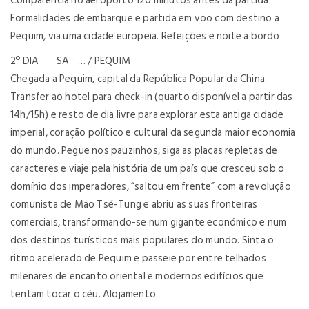
Comparência no aeroporto 120 minutos antes da partida.
Formalidades de embarque e partida em voo com destino a
Pequim, via uma cidade europeia. Refeições e noite a bordo.
2º DIA SA … / PEQUIM
Chegada a Pequim, capital da República Popular da China.
Transfer ao hotel para check-in (quarto disponível a partir das
14h/15h) e resto de dia livre para explorar esta antiga cidade
imperial, coração político e cultural da segunda maior economia
do mundo. Pegue nos pauzinhos, siga as placas repletas de
caracteres e viaje pela história de um país que cresceu sob o
domínio dos imperadores, “saltou em frente” com a revolução
comunista de Mao Tsé-Tung e abriu as suas fronteiras
comerciais, transformando-se num gigante económico e num
dos destinos turísticos mais populares do mundo. Sinta o
ritmo acelerado de Pequim e passeie por entre telhados
milenares de encanto oriental e modernos edifícios que
tentam tocar o céu. Alojamento.