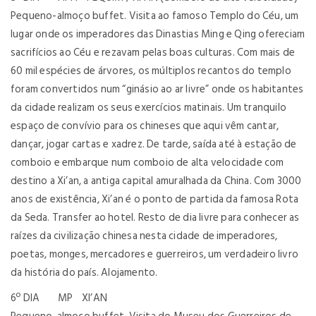
Pequeno-almoço buffet. Visita ao famoso Templo do Céu, um
lugar onde os imperadores das Dinastias Ming e Qing ofereciam
sacrifícios ao Céu e rezavam pelas boas culturas. Com mais de
60 mil espécies de árvores, os múltiplos recantos do templo
foram convertidos num “ginásio ao ar livre” onde os habitantes
da cidade realizam os seus exercícios matinais. Um tranquilo
espaço de convívio para os chineses que aqui vêm cantar,
dançar, jogar cartas e xadrez. De tarde, saída até à estação de
comboio e embarque num comboio de alta velocidade com
destino a Xi’an, a antiga capital amuralhada da China. Com 3000
anos de existência, Xi’an é o ponto de partida da famosa Rota
da Seda. Transfer ao hotel. Resto de dia livre para conhecer as
raízes da civilização chinesa nesta cidade de imperadores,
poetas, monges, mercadores e guerreiros, um verdadeiro livro
da história do país. Alojamento.
6º DIA MP XI’AN