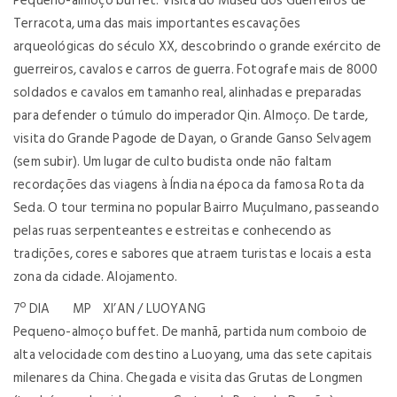
Pequeno-almoço buffet. Visita do Museu dos Guerreiros de
Terracota, uma das mais importantes escavações
arqueológicas do século XX, descobrindo o grande exército de
guerreiros, cavalos e carros de guerra. Fotografe mais de 8000
soldados e cavalos em tamanho real, alinhadas e preparadas
para defender o túmulo do imperador Qin. Almoço. De tarde,
visita do Grande Pagode de Dayan, o Grande Ganso Selvagem
(sem subir). Um lugar de culto budista onde não faltam
recordações das viagens à Índia na época da famosa Rota da
Seda. O tour termina no popular Bairro Muçulmano, passeando
pelas ruas serpenteantes e estreitas e conhecendo as
tradições, cores e sabores que atraem turistas e locais a esta
zona da cidade. Alojamento.
7º DIA MP XI’AN / LUOYANG
Pequeno-almoço buffet. De manhã, partida num comboio de
alta velocidade com destino a Luoyang, uma das sete capitais
milenares da China. Chegada e visita das Grutas de Longmen