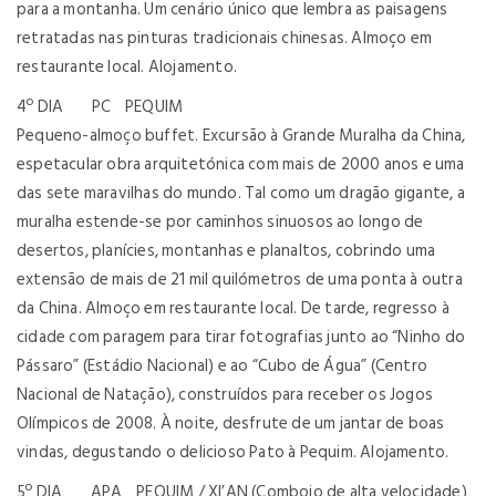
para a montanha. Um cenário único que lembra as paisagens
retratadas nas pinturas tradicionais chinesas. Almoço em
restaurante local. Alojamento.
4º DIA PC PEQUIM
Pequeno-almoço buffet. Excursão à Grande Muralha da China,
espetacular obra arquitetónica com mais de 2000 anos e uma
das sete maravilhas do mundo. Tal como um dragão gigante, a
muralha estende-se por caminhos sinuosos ao longo de
desertos, planícies, montanhas e planaltos, cobrindo uma
extensão de mais de 21 mil quilómetros de uma ponta à outra
da China. Almoço em restaurante local. De tarde, regresso à
cidade com paragem para tirar fotografias junto ao “Ninho do
Pássaro” (Estádio Nacional) e ao “Cubo de Água” (Centro
Nacional de Natação), construídos para receber os Jogos
Olímpicos de 2008. À noite, desfrute de um jantar de boas
vindas, degustando o delicioso Pato à Pequim. Alojamento.
5º DIA APA PEQUIM / XI’AN (Comboio de alta velocidade)