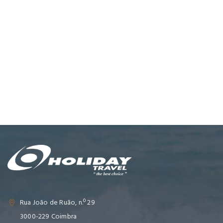
Rua João de Ruão, n.º 29
3000-229 Coimbra