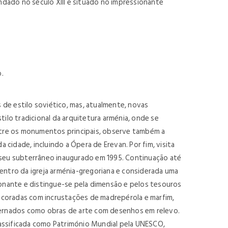
dado no século XIII e situado no impressionante
o.
de estilo soviético, mas, atualmente, novas
tilo tradicional da arquitetura arménia, onde se
Entre os monumentos principais, observe também a
cidade, incluindo a Ópera de Erevan. Por fim, visita
seu subterrâneo inaugurado em 1995. Continuação até
entro da igreja arménia-gregoriana e considerada uma
ionante e distingue-se pela dimensão e pelos tesouros
 decoradas com incrustações de madrepérola e marfim,
adernados como obras de arte com desenhos em relevo.
classificada como Património Mundial pela UNESCO,