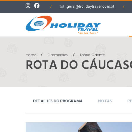
/
geral@holidaytravel.com.pt
/
/
/
Home
Promoções
Médio Oriente
ROTA DO CÁUCASO
DETALHES DO PROGRAMA
NOTAS
PE