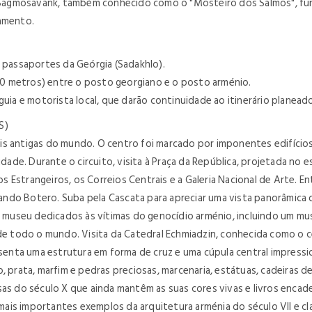
de Sagmosavank, também conhecido como o "Mosteiro dos Salmos", fun
jamento.
 passaportes da Geórgia (Sadakhlo).
00 metros) entre o posto georgiano e o posto arménio.
ia e motorista local, que darão continuidade ao itinerário planead
S)
s antigas do mundo. O centro foi marcado por imponentes edifícios 
e. Durante o circuito, visita à Praça da República, projetada no es
 Estrangeiros, os Correios Centrais e a Galeria Nacional de Arte. 
do Botero. Suba pela Cascata para apreciar uma vista panorâmica da 
museu dedicados às vítimas do genocídio arménio, incluindo um mu
 de todo o mundo. Visita da Catedral Echmiadzin, conhecida como o c
resenta uma estrutura em forma de cruz e uma cúpula central impress
o, prata, marfim e pedras preciosas, marcenaria, estátuas, cadeiras
osas do século X que ainda mantêm as suas cores vivas e livros enc
s mais importantes exemplos da arquitetura arménia do século VII e 