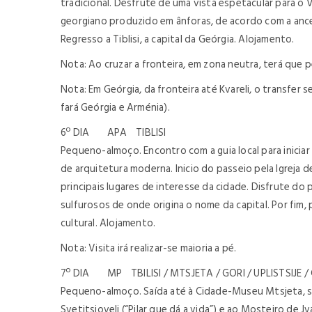
tradicional. Desfrute de uma vista espetacular para o
georgiano produzido em ânforas, de acordo com a ances
Regresso a Tiblisi, a capital da Geórgia. Alojamento.
Nota: Ao cruzar a fronteira, em zona neutra, terá que 
Nota: Em Geórgia, da fronteira até Kvareli, o transfer
fará Geórgia e Arménia).
6º DIA APA TIBLISI
Pequeno-almoço. Encontro com a guia local para iniciar a
de arquitetura moderna. Inicio do passeio pela Igreja 
principais lugares de interesse da cidade. Disfrute do
sulfurosos de onde origina o nome da capital. Por fim, p
cultural. Alojamento.
Nota: Visita irá realizar-se maioria a pé.
7º DIA MP TBILISI / MTSJETA / GORI / UPLISTSIJE /
Pequeno-almoço. Saída até à Cidade-Museu Mtsjeta, se
Svetitsjoveli (“Pilar que dá a vida”) e ao Mosteiro de J