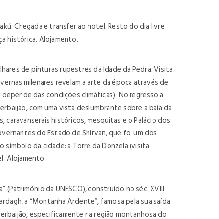
ú. Chegada e transfer ao hotel. Resto do dia livre
a histórica. Alojamento.
hares de pinturas rupestres da Idade da Pedra. Visita
vernas milenares revelam a arte da época através de
o depende das condições climáticas). No regresso a
zerbaijão, com uma vista deslumbrante sobre a baía da
s, caravanserais históricos, mesquitas e o Palácio dos
governantes do Estado de Shirvan, que foi um dos
 símbolo da cidade: a Torre da Donzela (visita
l. Alojamento.
 (Património da UNESCO), construído no séc. XVIII
nardagh, a “Montanha Ardente”, famosa pela sua saída
zerbaijão, especificamente na região montanhosa do