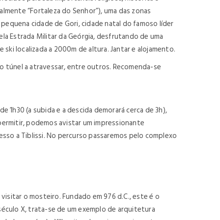
ralmente “Fortaleza do Senhor”), uma das zonas
 pequena cidade de Gori, cidade natal do famoso líder
pela Estrada Militar da Geórgia, desfrutando de uma
ki localizada a 2000m de altura. Jantar e alojamento.
eno túnel a atravessar, entre outros. Recomenda-se
e 1h30 (a subida e a descida demorará cerca de 3h),
 permitir, podemos avistar um impressionante
esso a Tiblissi. No percurso passaremos pelo complexo
visitar o mosteiro. Fundado em 976 d.C., este é o
século X, trata-se de um exemplo de arquitetura