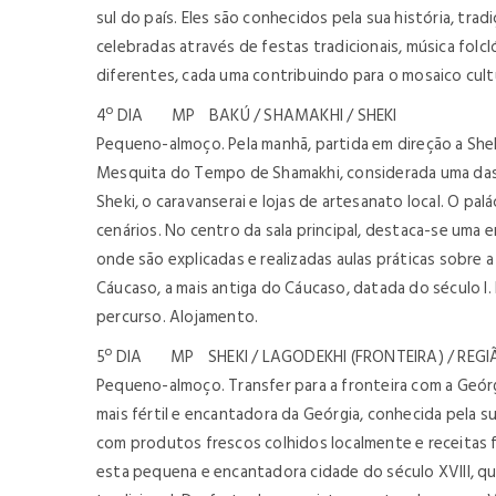
sul do país. Eles são conhecidos pela sua história, trad
celebradas através de festas tradicionais, música folc
diferentes, cada uma contribuindo para o mosaico cultu
4º DIA MP BAKÚ / SHAMAKHI / SHEKI
Pequeno-almoço. Pela manhã, partida em direção a Sheki.
Mesquita do Tempo de Shamakhi, considerada uma das p
Sheki, o caravanserai e lojas de artesanato local. O p
cenários. No centro da sala principal, destaca-se uma
onde são explicadas e realizadas aulas práticas sobre a
Cáucaso, a mais antiga do Cáucaso, datada do século I
percurso. Alojamento.
5º DIA MP SHEKI / LAGODEKHI (FRONTEIRA) / REGIÃO 
Pequeno-almoço. Transfer para a fronteira com a Geórgia
mais fértil e encantadora da Geórgia, conhecida pela s
com produtos frescos colhidos localmente e receitas fa
esta pequena e encantadora cidade do século XVIII, q