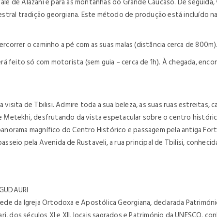
 Vale de Alazani e para as montanhas do Grande Cáucaso. De seguida,
tral tradição georgiana. Este método de produção está incluído na l
percorrer o caminho a pé com as suas malas (distância cerca de 800m)
 será feito só com motorista (sem guia – cerca de 1h). À chegada, e
 visita de Tbilisi. Admire toda a sua beleza, as suas ruas estreitas,
de Metekhi, desfrutando da vista espetacular sobre o centro históric
 panorama magnífico do Centro Histórico e passagem pela antiga Forta
asseio pela Avenida de Rustaveli, a rua principal de Tbilisi, conhecid
 GUDAURI
de da Igreja Ortodoxa e Apostólica Georgiana, declarada Patrimóni
vari, dos séculos XI e XII, locais sagrados e Património da UNESCO, con