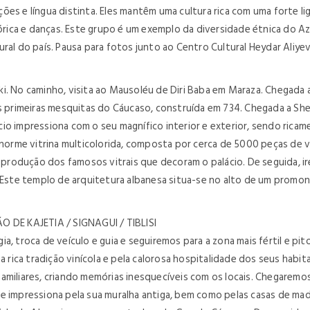
ições e língua distinta. Eles mantêm uma cultura rica com uma forte lig
lórica e danças. Este grupo é um exemplo da diversidade étnica do Az
ral do país. Pausa para fotos junto ao Centro Cultural Heydar Aliyev
 No caminho, visita ao Mausoléu de Diri Baba em Maraza. Chegada a Sh
rimeiras mesquitas do Cáucaso, construída em 734. Chegada a Sheki
alácio impressiona com o seu magnífico interior e exterior, sendo ri
 enorme vitrina multicolorida, composta por cerca de 5000 peças de 
 produção dos famosos vitrais que decoram o palácio. De seguida, ire
. Este templo de arquitetura albanesa situa-se no alto de um promo
DE KAJETIA / SIGNAGUI / TIBLISI
, troca de veículo e guia e seguiremos para a zona mais fértil e pito
ua rica tradição vinícola e pela calorosa hospitalidade dos seus hab
miliares, criando memórias inesquecíveis com os locais. Chegaremos a
ue impressiona pela sua muralha antiga, bem como pelas casas de ma