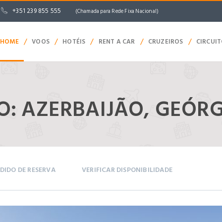
+351 239 855 555
(Chamada para Rede Fixa Nacional)
/
/
/
/
/
HOME
VOOS
HOTÉIS
RENT A CAR
CRUZEIROS
CIRCUI
: AZERBAIJÃO, GEÓRG
DIDO DE RESERVA
VERIFICAR DISPONIBILIDADE