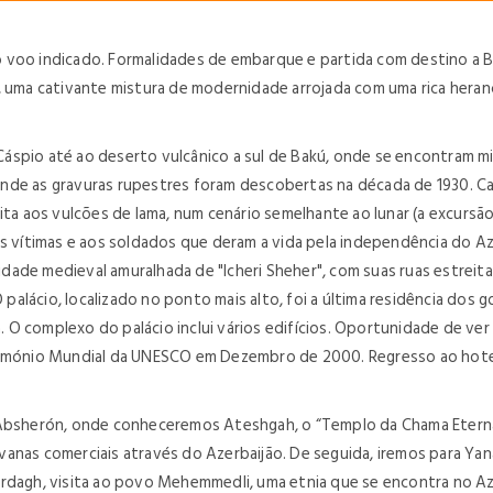
voo indicado. Formalidades de embarque e partida com destino a Bak
, uma cativante mistura de modernidade arrojada com uma rica heranç
spio até ao deserto vulcânico a sul de Bakú, onde se encontram mil
nde as gravuras rupestres foram descobertas na década de 1930. Ca
sita aos vulcões de lama, num cenário semelhante ao lunar (a excursã
às vítimas e aos soldados que deram a vida pela independência do A
cidade medieval amuralhada de "Icheri Sheher", com suas ruas estreita
alácio, localizado no ponto mais alto, foi a última residência dos 
 complexo do palácio inclui vários edifícios. Oportunidade de ver o
 Património Mundial da UNESCO em Dezembro de 2000. Regresso ao hote
 Absherón, onde conheceremos Ateshgah, o “Templo da Chama Eterna”
anas comerciais através do Azerbaijão. De seguida, iremos para Ya
ardagh, visita ao povo Mehemmedli, uma etnia que se encontra no A