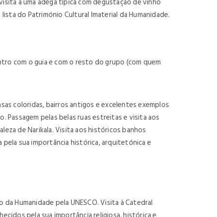
 visita a uma adega típica com degustação de vinho
ista do Património Cultural Imaterial da Humanidade.
.
ncontro com o guia e com o resto do grupo (com quem
 casas coloridas, bairros antigos e excelentes exemplos
o. Passagem pelas belas ruas estreitas e visita aos
leza de Narikala. Visita aos históricos banhos
a pela sua importância histórica, arquitetónica e
o da Humanidade pela UNESCO. Visita à Catedral
hecidos pela sua importância religiosa, histórica e