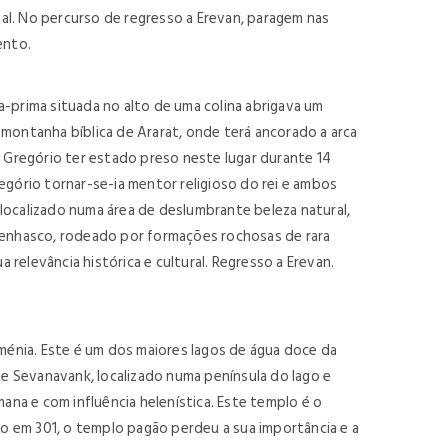
pal. No percurso de regresso a Erevan, paragem nas
ento.
a-prima situada no alto de uma colina abrigava um
 montanha bíblica de Ararat, onde terá ancorado a arca
. Gregório ter estado preso neste lugar durante 14
regório tornar-se-ia mentor religioso do rei e ambos
á localizado numa área de deslumbrante beleza natural,
 penhasco, rodeado por formações rochosas de rara
 relevância histórica e cultural. Regresso a Erevan.
énia. Este é um dos maiores lagos de água doce da
de Sevanavank, localizado numa península do lago e
ana e com influência helenística. Este templo é o
o em 301, o templo pagão perdeu a sua importância e a