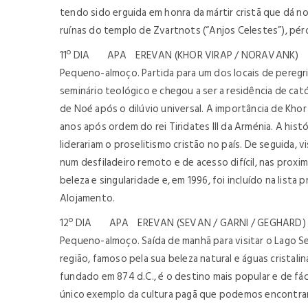
tendo sido erguida em honra da mártir cristã que dá no
ruínas do templo de Zvartnots (“Anjos Celestes”), pér
11º DIA APA EREVAN (KHOR VIRAP / NORAVANK)
Pequeno-almoço. Partida para um dos locais de peregri
seminário teológico e chegou a ser a residência de ca
de Noé após o dilúvio universal. A importância de Kho
anos após ordem do rei Tiridates III da Arménia. A hist
liderariam o proselitismo cristão no país. De seguida,
num desfiladeiro remoto e de acesso difícil, nas pro
beleza e singularidade e, em 1996, foi incluído na list
Alojamento.
12º DIA APA EREVAN (SEVAN / GARNI / GEGHARD)
Pequeno-almoço. Saída de manhã para visitar o Lago S
região, famoso pela sua beleza natural e águas cristal
fundado em 874 d.C., é o destino mais popular e de fác
único exemplo da cultura pagã que podemos encontrar 