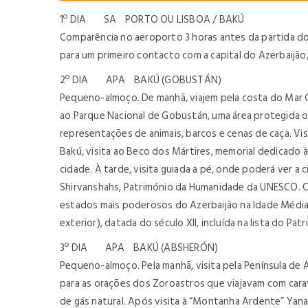
1º DIA SA PORTO OU LISBOA / BAKÚ
Comparência no aeroporto 3 horas antes da partida do 
para um primeiro contacto com a capital do Azerbaijão
2º DIA APA BAKÚ (GOBUSTÁN)
Pequeno-almoço. De manhã, viajem pela costa do Mar Cá
ao Parque Nacional de Gobustán, uma área protegida o
representações de animais, barcos e cenas de caça. Vi
Bakú, visita ao Beco dos Mártires, memorial dedicado 
cidade. À tarde, visita guiada a pé, onde poderá ver a 
Shirvanshahs, Património da Humanidade da UNESCO. O p
estados mais poderosos do Azerbaijão na Idade Média. O
exterior), datada do século XII, incluída na lista do
3º DIA APA BAKÚ (ABSHERÓN)
Pequeno-almoço. Pela manhã, visita pela Península de
para as orações dos Zoroastros que viajavam com carav
de gás natural. Após visita à “Montanha Ardente” Yan