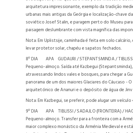
arquitetura impressionante, exemplo da tradição mediev
urbanas mais antigas da Geórgia e localização-chave d
soviético Josef Stalin, e paragem perto do Museu para 
paisagem deslumbrante com vista magnífica das impone
Nota: Em Uplistsije, caminhada é feita em solo calcár
levar protetor solar, chapéu e sapatos fechados.
8º DIA APA GUDAURI / STEPANTSMINDA / TIBLISS
Pequeno-almoço. Saída até Kazbegui (Stepantsminda), p
atravessando lindos vales e bosques, para chegar a Gue
panorama de um dos maiores Glaciares do Cáucaso - O 
arquitetónico de Ananuri e o depósito de água de Jinv
Nota: Em Kazbegui, se preferir, pode alugar um veículo 4
9º DIA APA TIBLISSI / SADAJLO (FRONTEIRA) / H
Pequeno-almoço. Transfer para a fronteira com a Armén
maior complexo monástico da Arménia Medieval e está 