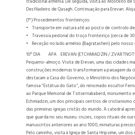
tradicional arménia. De seguida, visita ao Mosteiro 
Desfiladeiro de Qasagh. Continuação para Erevan. Alo
(1*) Procedimentos fronteiriços:
• Transporte em viatura até ao posto de controlo de
• Travessia pedonal do troço fronteiriço (cerca de 3
• Receção no lado arménio (Bagratashen) pelo nosso gu
10º DIA APA EREVAN (ETCHMIADZIN / ZVARTNOT
Pequeno-almoço. Visita de Erevan, uma das cidades mai
construções modernas transformaram a paisagem da cidad
destacam a Casa do Governo, o Ministério dos Negócios
famosa “Estátua do Gato”, do renomado escultor Fernan
ao Parque Memorial de Tsitsernakaberd, monumento e 
Echmiadzin, um dos principais centros de cristianismo
das primeiras igrejas cristãs do mundo. A catedral ap
que guarda no seu museu: cruzes, copos rituais de our
manuscritos anteriores ao ano 1000, miniaturas preci
Pelo caminho, visita à Igreja de Santa Hripsime, um do