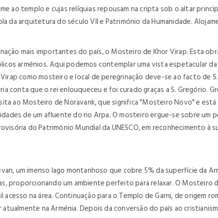
me ao templo e cujas relíquias repousam na cripta sob o altar princi
ola da arquitetura do século VII e Património da Humanidade. Alojam
nação mais importantes do país, o Mosteiro de Khor Virap. Esta obr
tólicos arménios. Aqui podemos contemplar uma vista espetacular da
r Virap como mosteiro e local de peregrinação deve-se ao facto de S
ória conta que o rei enlouqueceu e foi curado graças a S. Gregório. G
 visita ao Mosteiro de Noravank, que significa "Mosteiro Novo" e est
ximidades de um afluente do rio Arpa. O mosteiro ergue-se sobre um
a provisória do Património Mundial da UNESCO, em reconhecimento à sua
evan, um imenso lago montanhoso que cobre 5% da superfície da Arm
inas, proporcionando um ambiente perfeito para relaxar. O Mosteiro 
il acesso na área. Continuação para o Templo de Garni, de origem rom
atualmente na Arménia. Depois da conversão do país ao cristianism