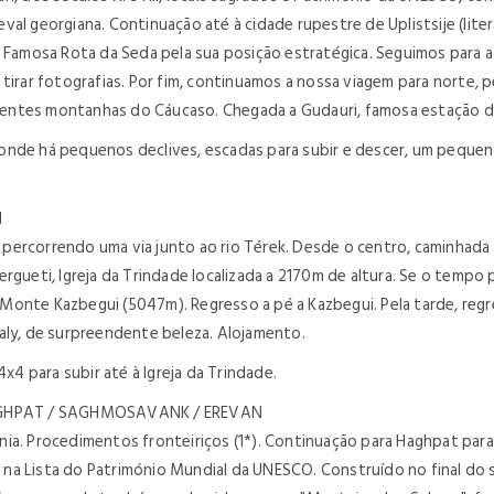
al georgiana. Continuação até à cidade rupestre de Uplistsije (lite
a Famosa Rota da Seda pela sua posição estratégica. Seguimos para a
tirar fotografias. Por fim, continuamos a nossa viagem para norte, 
ntes montanhas do Cáucaso. Chegada a Gudauri, famosa estação de s
io, onde há pequenos declives, escadas para subir e descer, um pequ
I
ercorrendo uma via junto ao rio Térek. Desde o centro, caminhada d
rgueti, Igreja da Trindade localizada a 2170m de altura. Se o tempo
Monte Kazbegui (5047m). Regresso a pé a Kazbegui. Pela tarde, regr
aly, de surpreendente beleza. Alojamento.
x4 para subir até à Igreja da Trindade.
AGHPAT / SAGHMOSAVANK / EREVAN
ia. Procedimentos fronteiriços (1*). Continuação para Haghpat para 
na Lista do Património Mundial da UNESCO. Construído no final do 