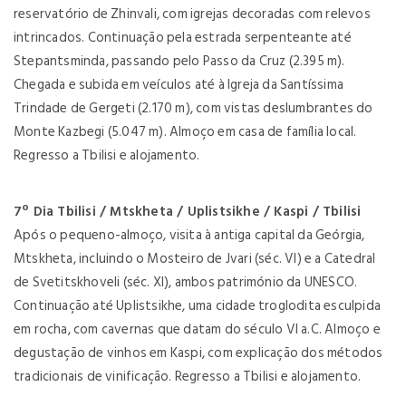
reservatório de Zhinvali, com igrejas decoradas com relevos
intrincados. Continuação pela estrada serpenteante até
Stepantsminda, passando pelo Passo da Cruz (2.395 m).
Chegada e subida em veículos até à Igreja da Santíssima
Trindade de Gergeti (2.170 m), com vistas deslumbrantes do
Monte Kazbegi (5.047 m). Almoço em casa de família local.
Regresso a Tbilisi e alojamento.
7º Dia Tbilisi / Mtskheta / Uplistsikhe / Kaspi / Tbilisi
Após o pequeno-almoço, visita à antiga capital da Geórgia,
Mtskheta, incluindo o Mosteiro de Jvari (séc. VI) e a Catedral
de Svetitskhoveli (séc. XI), ambos património da UNESCO.
Continuação até Uplistsikhe, uma cidade troglodita esculpida
em rocha, com cavernas que datam do século VI a.C. Almoço e
degustação de vinhos em Kaspi, com explicação dos métodos
tradicionais de vinificação. Regresso a Tbilisi e alojamento.