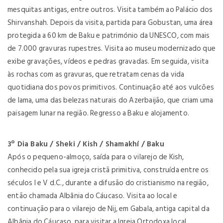
mesquitas antigas, entre outros. Visita também ao Palácio dos
Shirvanshah. Depois da visita, partida para Gobustan, uma área
protegida a 60 km de Baku e património da UNESCO, com mais
de 7.000 gravuras rupestres. Visita ao museu modernizado que
exibe gravações, vídeos e pedras gravadas. Em seguida, visita
às rochas com as gravuras, que retratam cenas da vida
quotidiana dos povos primitivos. Continuação até aos vulcões
de lama, uma das belezas naturais do Azerbaijão, que criam uma
paisagem lunar na região. Regresso a Baku e alojamento.
3º Dia Baku / Sheki / Kish / Shamakhí / Baku
Após o pequeno-almoço, saída para o vilarejo de Kish,
conhecido pela sua igreja cristã primitiva, construída entre os
séculos I e V d.C., durante a difusão do cristianismo na região,
então chamada Albânia do Cáucaso. Visita ao local e
continuação para o vilarejo de Nij, em Gabala, antiga capital da
Albânia do Cáucaso, para visitar a Igreja Ortodoxa local.