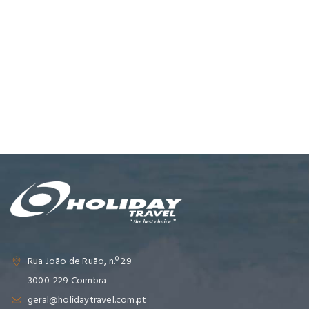
Rua João de Ruão, n.º 29
3000-229 Coimbra
geral@holidaytravel.com.pt