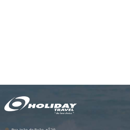
Rua João de Ruão, n.º 29