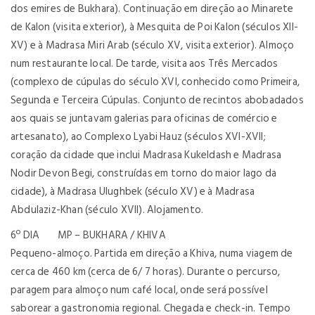
dos emires de Bukhara). Continuação em direção ao Minarete
de Kalon (visita exterior), à Mesquita de Poi Kalon (séculos XII-
XV) e à Madrasa Miri Arab (século XV, visita exterior). Almoço
num restaurante local. De tarde, visita aos Três Mercados
(complexo de cúpulas do século XVI, conhecido como Primeira,
Segunda e Terceira Cúpulas. Conjunto de recintos abobadados
aos quais se juntavam galerias para oficinas de comércio e
artesanato), ao Complexo Lyabi Hauz (séculos XVI-XVII;
coração da cidade que inclui Madrasa Kukeldash e Madrasa
Nodir Devon Begi, construídas em torno do maior lago da
cidade), à Madrasa Ulughbek (século XV) e à Madrasa
Abdulaziz-Khan (século XVII). Alojamento.
6º DIA MP – BUKHARA / KHIVA
Pequeno-almoço. Partida em direção a Khiva, numa viagem de
cerca de 460 km (cerca de 6/ 7 horas). Durante o percurso,
paragem para almoço num café local, onde será possível
saborear a gastronomia regional. Chegada e check-in. Tempo