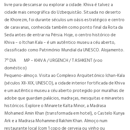
livre para descansar ou explorar a cidade. Khiva é talvez a
cidade mais cenográfica do Uzbequistão. Situada no deserto
de Khorezm, foi durante séculos um oásis estratégico e centro
de caravanas, conhecida também como ponto final da Rota da
Seda antes de entrar na Pérsia. Hoje, o centro histórico de
Khiva – o Itchan Kala – é um autêntico museu a céu aberto,
classificado como Património Mundial da UNESCO. Alojamento.
7º DIA MP – KHIVA / URGENCH / TASHKENT (voo
doméstico)
Pequeno-almoço. Visita ao Complexo Arquitetónico Ichan-Kala
(séculos XII-XIX, UNESCO), a cidade interior fortificada de Khiva
e um autêntico museu a céu aberto protegido por muralhas de
adobe que guardam palácios, madraças, mesquitas e minaretes
históricos. Explore o Minarete Kalta Minor, a Madrasa
Mohamed Amin Khan (transformada em hotel), o Castelo Kunya
Ark e a Madrasa Mohammed Rakhim Khan. Almoço num
restaurante local (com 1 copo de cerveja ou vinho ou