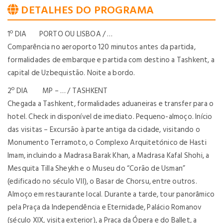
DETALHES DO PROGRAMA
1º DIA PORTO OU LISBOA / …
Comparência no aeroporto 120 minutos antes da partida,
formalidades de embarque e partida com destino a Tashkent, a
capital de Uzbequistão. Noite a bordo.
2º DIA MP – … / TASHKENT
Chegada a Tashkent, formalidades aduaneiras e transfer para o
hotel. Check in disponível de imediato. Pequeno-almoço. Início
das visitas – Excursão à parte antiga da cidade, visitando o
Monumento Terramoto, o Complexo Arquitetónico de Hasti
Imam, incluindo a Madrasa Barak Khan, a Madrasa Kafal Shohi, a
Mesquita Tilla Sheykh e o Museu do “Corão de Usman”
(edificado no século VII), o Basar de Chorsu, entre outros.
Almoço em restaurante local. Durante a tarde, tour panorâmico
pela Praça da Independência e Eternidade, Palácio Romanov
(século XIX, visita exterior), a Praça da Ópera e do Ballet, a