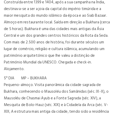
Construída entre 1399 e 1404, após a sua campanha na Índia,
destinava-se a ser a joia da capital do império timúrida e a
maior mesquita do mundo islâmico da época e ao Siab Bazaar.
Almoço em restaurante local. Saída em direção a Bukhara (cerca
de 5 horas). Bukhara é uma das cidades mais antigas da Ásia
Central e um dos grandes centros históricos da Rota da Seda.
Com mais de 2.500 anos de história, foi durante séculos um
lugar de comércio, religião e cultura islâmica, acumulando um
património arquitetónico que lhe valeu a distinção de
Património Mundial da UNESCO. Chegada e check-in.
Alojamento.
5º DIA MP – BUKHARA
Pequeno-almoço. Visita panorâmica da cidade sagrada de
Bukhara, conhecendo o Mausoléu dos Samânidas (séc. IX-X), o
Mausoléu de Chasmai Ayub e a Fonte Sagrada (séc. XIV), a
Mesquita de Bolo-Hauz (séc. XIX) e à Cidadela da Arca (séc. V-
XIX; A estrutura mais antiga da cidade, tendo sido a residência