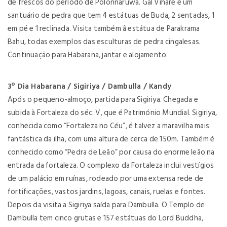
de frescos do período de Polonnaruwa. Gal Vihare é um
santuário de pedra que tem 4 estátuas de Buda, 2 sentadas, 1
em pé e 1 reclinada. Visita também â estátua de Parakrama
Bahu, todas exemplos das esculturas de pedra cingalesas.
Continuação para Habarana, jantar e alojamento.
3º Dia Habarana / Sigiriya / Dambulla / Kandy
Após o pequeno-almoço, partida para Sigiriya. Chegada e
subida à Fortaleza do séc. V, que é Património Mundial. Sigiriya,
conhecida como “Fortaleza no Céu”, é talvez a maravilha mais
fantástica da ilha, com uma altura de cerca de 150m. Também é
conhecido como “Pedra de Leão” por causa do enorme leão na
entrada da fortaleza. O complexo da Fortaleza inclui vestígios
de um palácio em ruínas, rodeado por uma extensa rede de
fortificações, vastos jardins, lagoas, canais, ruelas e fontes.
Depois da visita a Sigiriya saída para Dambulla. O Templo de
Dambulla tem cinco grutas e 157 estátuas do Lord Buddha,