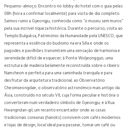
Pequeno-almoço. Encontro no lobby do hotel com o guia pelas
08h (hora a confirmar localmente) para visita de dia completo.
Saímos rumo a Gyeongju, conhecida como “o museu sem muros”
pela sua incrível riqueza histórica. Durante o percurso, visita ao
Templo Bulguksa, Património da Humanidade pela UNESCO, que
representa a essência do budismo na era Silla e onde os
pagodes e pavilhões transmitem uma sensação de harmonia e
serenidade difícil de esquecer; à Ponte Woljeonggyo, uma
estrutura de madeira belamente reconstruída sobre o ribeiro
Namcheon e perfeita para uma caminhada tranquila e para
desfrutar da arquitetura tradicional; ao Observatório
Cheomseongdae, o observatório astronómico mais antigo da
Ásia, construído no século VII, cuja forma peculiar e história o
converteram num verdadeiro símbolo de Gyeongju; e à Rua
Hwangridan-gil, um recanto encantador onde as casas
tradicionais coreanas (hanoks) convivem com cafés modernos
e lojas de design, local ideal para passear, tomar um café ou