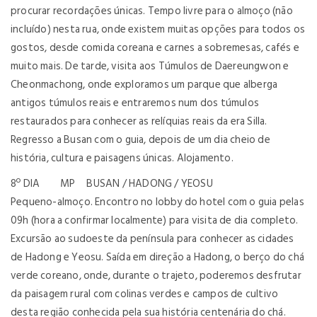
procurar recordações únicas. Tempo livre para o almoço (não
incluído) nesta rua, onde existem muitas opções para todos os
gostos, desde comida coreana e carnes a sobremesas, cafés e
muito mais. De tarde, visita aos Túmulos de Daereungwon e
Cheonmachong, onde exploramos um parque que alberga
antigos túmulos reais e entraremos num dos túmulos
restaurados para conhecer as relíquias reais da era Silla.
Regresso a Busan com o guia, depois de um dia cheio de
história, cultura e paisagens únicas. Alojamento.
8º DIA MP BUSAN / HADONG / YEOSU
Pequeno-almoço. Encontro no lobby do hotel com o guia pelas
09h (hora a confirmar localmente) para visita de dia completo.
Excursão ao sudoeste da península para conhecer as cidades
de Hadong e Yeosu. Saída em direção a Hadong, o berço do chá
verde coreano, onde, durante o trajeto, poderemos desfrutar
da paisagem rural com colinas verdes e campos de cultivo
desta região conhecida pela sua história centenária do chá.