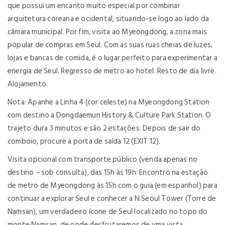
que possui um encanto muito especial por combinar
arquitetura coreana e ocidental, situando-se logo ao lado da
câmara municipal. Por fim, visita ao Myeongdong, a zona mais
popular de compras em Seul. Com as suas ruas cheias de luzes,
lojas e bancas de comida, é o lugar perfeito para experimentar a
energia de Seul. Regresso de metro ao hotel. Resto de dia livre.
Alojamento.
Nota: Apanhe a Linha 4 (cor celeste) na Myeongdong Station
com destino a Dongdaemun History & Culture Park Station. O
trajeto dura 3 minutos e são 2 estações. Depois de sair do
comboio, procure a porta de saída 12 (EXIT 12).
Visita opcional com transporte público (venda apenas no
destino – sob consulta), das 15h às 19h: Encontro na estação
de metro de Myeongdong às 15h com o guia (em espanhol) para
continuar a explorar Seul e conhecer a N Seoul Tower (Torre de
Namsan), um verdadeiro ícone de Seul localizado no topo do
monte Namsan, de onde desfrutaremos de uma vista