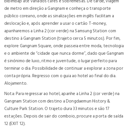
bibimbap até variados cafés e sobremesas. De tarde, viagem
de metro em direção a Gangnam e conheça o transporte
público coreano, onde as sinalizações em inglês facilitam a
deslocação e, após aprender a usar o cartão T-money,
apanharemos a Linha 2 (cor verde) na Samsung Station com
destino à Gangnam Station (trajeto cerca 5 minutos). Por fim,
explore Gangnam Square, onde passeia entre moda, tecnologia
e o ambiente de “cidade que nunca dorme”, dado que Gangnam
é sinónimo de luxo, ritmo e juventude, o lugar perfeito para
terminar o dia. Possibilidade de continuar a explorar a zona por
conta própria. Regresso com o guia ao hotel ao final do dia.
Alojamento.
Nota: Para regressar ao hotel, apanhe a Linha 2 (cor verde) na
Gangnam Station com destino a Dongdaemun History &
Culture Park Station. O trajeto dura 33 minutos e são 17
estações. Depois de sair do comboio, procure a porta de saída
12 (EXIT 12).