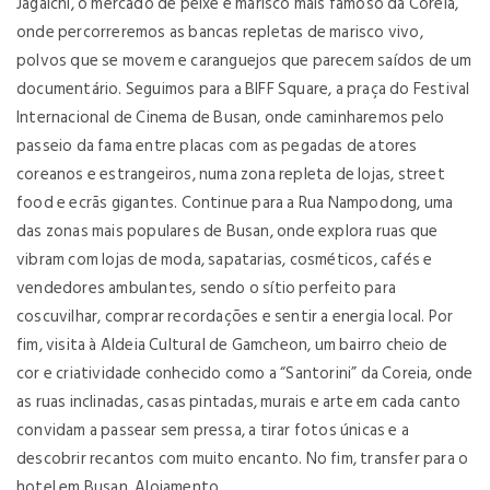
Jagalchi, o mercado de peixe e marisco mais famoso da Coreia,
onde percorreremos as bancas repletas de marisco vivo,
polvos que se movem e caranguejos que parecem saídos de um
documentário. Seguimos para a BIFF Square, a praça do Festival
Internacional de Cinema de Busan, onde caminharemos pelo
passeio da fama entre placas com as pegadas de atores
coreanos e estrangeiros, numa zona repleta de lojas, street
food e ecrãs gigantes. Continue para a Rua Nampodong, uma
das zonas mais populares de Busan, onde explora ruas que
vibram com lojas de moda, sapatarias, cosméticos, cafés e
vendedores ambulantes, sendo o sítio perfeito para
coscuvilhar, comprar recordações e sentir a energia local. Por
fim, visita à Aldeia Cultural de Gamcheon, um bairro cheio de
cor e criatividade conhecido como a “Santorini” da Coreia, onde
as ruas inclinadas, casas pintadas, murais e arte em cada canto
convidam a passear sem pressa, a tirar fotos únicas e a
descobrir recantos com muito encanto. No fim, transfer para o
hotel em Busan. Alojamento.