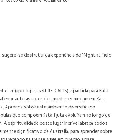
. Resto do dia livre. Alojamento.
 sugere-se desfrutar da experiência de "Night at Field
nhecer (aprox. pelas 4h45-06h15) e partida para Kata
tual enquanto as cores do amanhecer mudam em Kata
lia. Aprenda sobre este ambiente diversificado
pulas que compõem Kata Tjuta evoluíram ao longo de
 A espiritualidade deste lugar incrível abraça todos
almente significativo da Austrália, para aprender sobre
 aparecendo na frente, viaje em direção à base.