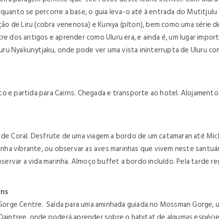
nquanto se percorre a base, o guia leva-o até à entrada do Mutitjul
ação de Liru (cobra venenosa) e Kuniya (píton), bem como uma série de
re dos antigos e aprender como Uluru era, e ainda é, um lugar impor
ru Nyakunytjaku, onde pode ver uma vista ininterrupta de Uluru com
o e partida para Cairns. Chegada e transporte ao hotel. Alojamento
a de Coral. Desfrute de uma viagem a bordo de um catamaran até Mic
rinha vibrante, ou observar as aves marinhas que vivem neste santuár
rvar a vida marinha. Almoço buffet a bordo incluído. Pela tarde re
irns
n Gorge Centre. Saída para uma aminhada guiada no Mossman Gorge, u
 Daintree, onde poderá aprender sobre o habitat de algumas espécie