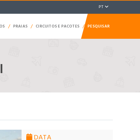
PT
/
/
/
TOS
PRAIAS
CIRCUITOS E PACOTES
PESQUISAR
I
DATA