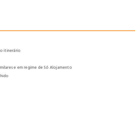
 itinerário
a
imilares e em regime de Só Alojamento
lhido