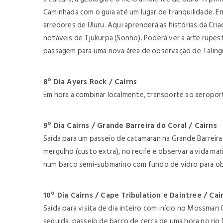
Caminhada com o guia até um lugar de tranquilidade. E
arredores de Uluru. Aqui aprenderá as histórias da Cri
notáveis de Tjukurpa (Sonho). Poderá ver a arte rupest
passagem para uma nova área de observação de Talingu
8º Dia Ayers Rock / Cairns
Em hora a combinar localmente, transporte ao aeroport
9º Dia Cairns / Grande Barreira do Coral / Cairns
Saída para um passeio de catamaran na Grande Barreir
mergulho (custo extra), no recife e observar a vida ma
num barco semi-submarino com fundo de vidro para obse
10º Dia Cairns / Cape Tribulation e Daintree / Ca
Saída para visita de dia inteiro com início no Mossma
seguida, passeio de barco de cerca de uma hora no rio