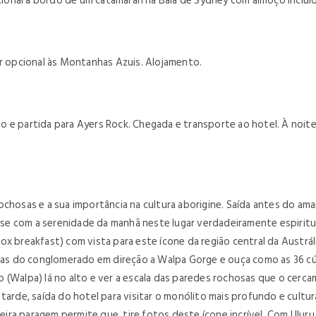
onal a bordo de um catamaran na Baía de Sydney com almoço incluido
ur opcional às Montanhas Azuis. Alojamento.
 e partida para Ayers Rock. Chegada e transporte ao hotel. À noite,
ochosas e a sua importância na cultura aborigine. Saída antes do ama
se com a serenidade da manhã neste lugar verdadeiramente espiri
ox breakfast) com vista para este ícone da região central da Austrá
as do conglomerado em direção a Walpa Gorge e ouça como as 36 cú
(Walpa) lá no alto e ver a escala das paredes rochosas que o cercam.
tarde, saída do hotel para visitar o monólito mais profundo e cultur
meira paragem permite que tire fotos deste ícone incrível. Com Uluru