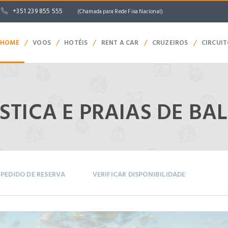
+351 239 855 555
(Chamada para Rede Fixa Nacional)
/
/
/
/
/
HOME
VOOS
HOTÉIS
RENT A CAR
CRUZEIROS
CIRCUI
TICA E PRAIAS DE BAL
PEDIDO DE RESERVA
VERIFICAR DISPONIBILIDADE