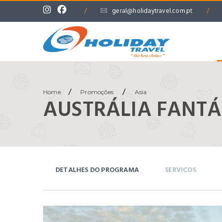
/
geral@holidaytravel.com.pt
/
/
/
Home
Promoções
Asia
AUSTRÁLIA FANTÁS
DETALHES DO PROGRAMA
SERVICOS