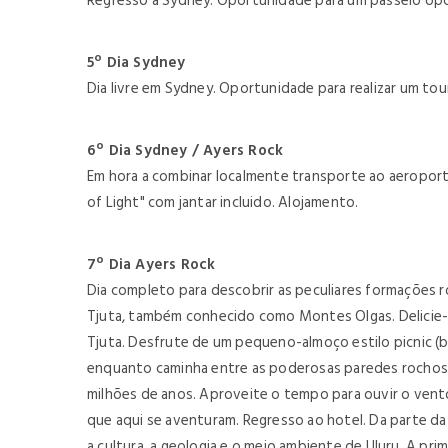
Regresso a Sydney. Oportunidade para um passeio opci
5º Dia Sydney
Dia livre em Sydney. Oportunidade para realizar um to
6º Dia Sydney / Ayers Rock
Em hora a combinar localmente transporte ao aeroporto
of Light" com jantar incluido. Alojamento.
7º Dia Ayers Rock
Dia completo para descobrir as peculiares formações r
Tjuta, também conhecido como Montes Olgas. Delicie-
Tjuta. Desfrute de um pequeno-almoço estilo picnic (b
enquanto caminha entre as poderosas paredes rochos
milhões de anos. Aproveite o tempo para ouvir o vento 
que aqui se aventuram. Regresso ao hotel. Da parte da 
a cultura, a geologia e o meio ambiente de Uluru. A pri