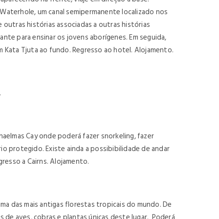
u Waterhole, um canal semipermanente localizado nos
 outras histórias associadas a outras histórias
tante para ensinar os jovens aborígenes. Em seguida,
 Kata Tjuta ao fundo. Regresso ao hotel. Alojamento.
.
haelmas Cay onde poderá fazer snorkeling, fazer
io protegido. Existe ainda a possibibilidade de andar
gresso a Cairns. Alojamento.
ma das mais antigas florestas tropicais do mundo. De
s de aves, cobras e plantas únicas deste lugar. Poderá