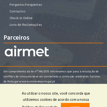
Perguntas Frequentes
Contactos
Check-in Online
Livro de Reclamações
Parceiros
Em cumprimento da lei nº 144/2015 informamos que para a resolução de
conflitos de consumo deve ser contactada a comissão arbitral do Turismo
de Portugal
www.turismodeportugal.pt
Ao utilizar o nosso site, você concorda que
utilizemos cookies de acordo com a nossa
Enredo Tropical Viagens e Turismo, Lda | RNAVT 4482 | © 2025 Todos