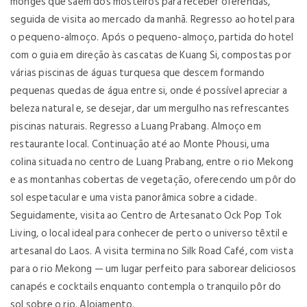
monges que saem dos mosteiros para receber oferendas,
seguida de visita ao mercado da manhã. Regresso ao hotel para
o pequeno-almoço. Após o pequeno-almoço, partida do hotel
com o guia em direção às cascatas de Kuang Si, compostas por
várias piscinas de águas turquesa que descem formando
pequenas quedas de água entre si, onde é possível apreciar a
beleza natural e, se desejar, dar um mergulho nas refrescantes
piscinas naturais. Regresso a Luang Prabang. Almoço em
restaurante local. Continuação até ao Monte Phousi, uma
colina situada no centro de Luang Prabang, entre o rio Mekong
e as montanhas cobertas de vegetação, oferecendo um pôr do
sol espetacular e uma vista panorâmica sobre a cidade.
Seguidamente, visita ao Centro de Artesanato Ock Pop Tok
Living, o local ideal para conhecer de perto o universo têxtil e
artesanal do Laos. A visita termina no Silk Road Café, com vista
para o rio Mekong — um lugar perfeito para saborear deliciosos
canapés e cocktails enquanto contempla o tranquilo pôr do
sol sobre o rio. Alojamento.