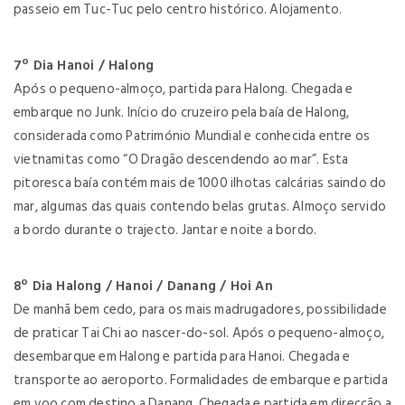
passeio em Tuc-Tuc pelo centro histórico. Alojamento.
7º Dia Hanoi / Halong
Após o pequeno-almoço, partida para Halong. Chegada e
embarque no Junk. Início do cruzeiro pela baía de Halong,
considerada como Património Mundial e conhecida entre os
vietnamitas como “O Dragão descendendo ao mar”. Esta
pitoresca baía contém mais de 1000 ilhotas calcárias saindo do
mar, algumas das quais contendo belas grutas. Almoço servido
a bordo durante o trajecto. Jantar e noite a bordo.
8º Dia Halong / Hanoi / Danang / Hoi An
De manhã bem cedo, para os mais madrugadores, possibilidade
de praticar Tai Chi ao nascer-do-sol. Após o pequeno-almoço,
desembarque em Halong e partida para Hanoi. Chegada e
transporte ao aeroporto. Formalidades de embarque e partida
em voo com destino a Danang. Chegada e partida em direcção a