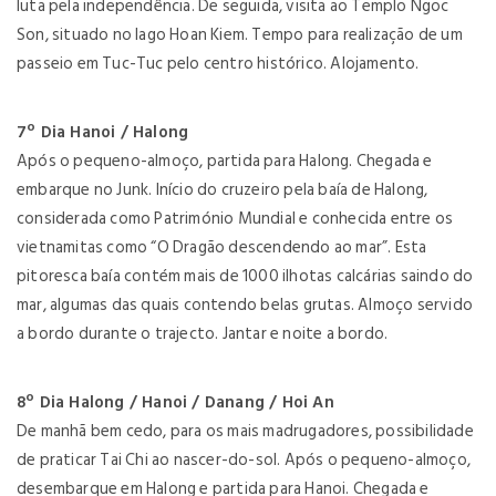
luta pela independência. De seguida, visita ao Templo Ngoc
Son, situado no lago Hoan Kiem. Tempo para realização de um
passeio em Tuc-Tuc pelo centro histórico. Alojamento.
7º Dia Hanoi / Halong
Após o pequeno-almoço, partida para Halong. Chegada e
embarque no Junk. Início do cruzeiro pela baía de Halong,
considerada como Património Mundial e conhecida entre os
vietnamitas como “O Dragão descendendo ao mar”. Esta
pitoresca baía contém mais de 1000 ilhotas calcárias saindo do
mar, algumas das quais contendo belas grutas. Almoço servido
a bordo durante o trajecto. Jantar e noite a bordo.
8º Dia Halong / Hanoi / Danang / Hoi An
De manhã bem cedo, para os mais madrugadores, possibilidade
de praticar Tai Chi ao nascer-do-sol. Após o pequeno-almoço,
desembarque em Halong e partida para Hanoi. Chegada e