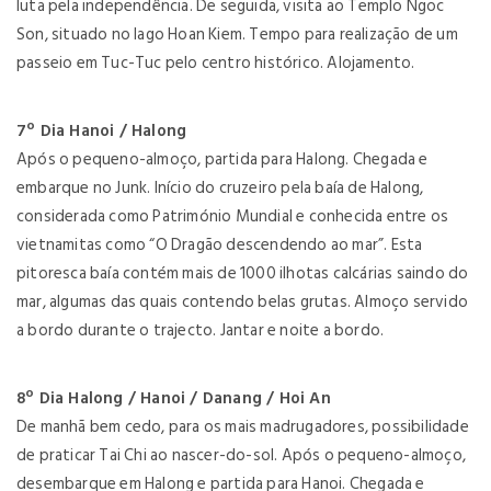
luta pela independência. De seguida, visita ao Templo Ngoc
Son, situado no lago Hoan Kiem. Tempo para realização de um
passeio em Tuc-Tuc pelo centro histórico. Alojamento.
7º Dia Hanoi / Halong
Após o pequeno-almoço, partida para Halong. Chegada e
embarque no Junk. Início do cruzeiro pela baía de Halong,
considerada como Património Mundial e conhecida entre os
vietnamitas como “O Dragão descendendo ao mar”. Esta
pitoresca baía contém mais de 1000 ilhotas calcárias saindo do
mar, algumas das quais contendo belas grutas. Almoço servido
a bordo durante o trajecto. Jantar e noite a bordo.
8º Dia Halong / Hanoi / Danang / Hoi An
De manhã bem cedo, para os mais madrugadores, possibilidade
de praticar Tai Chi ao nascer-do-sol. Após o pequeno-almoço,
desembarque em Halong e partida para Hanoi. Chegada e