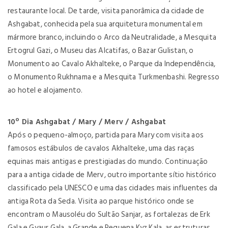
restaurante local. De tarde, visita panorâmica da cidade de
Ashgabat, conhecida pela sua arquitetura monumental em
mármore branco, incluindo o Arco da Neutralidade, a Mesquita
Ertogrul Gazi, o Museu das Alcatifas, o Bazar Gulistan, o
Monumento ao Cavalo Akhalteke, o Parque da Independência,
o Monumento Rukhnama e a Mesquita Turkmenbashi. Regresso
ao hotel e alojamento.
10º Dia Ashgabat / Mary / Merv / Ashgabat
Após o pequeno-almoço, partida para Mary com visita aos
famosos estábulos de cavalos Akhalteke, uma das raças
equinas mais antigas e prestigiadas do mundo. Continuação
para a antiga cidade de Merv, outro importante sítio histórico
classificado pela UNESCO e uma das cidades mais influentes da
antiga Rota da Seda. Visita ao parque histórico onde se
encontram o Mausoléu do Sultão Sanjar, as fortalezas de Erk
Gala e Gyaur Gala, a Grande e Pequena Kyz Kala, as estruturas