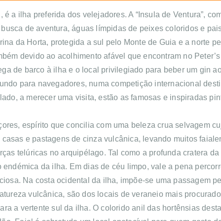
, é a ilha preferida dos velejadores. A “Insula de Ventura”, 
busca de aventura, águas límpidas de peixes coloridos e pai
rina da Horta, protegida a sul pelo Monte de Guia e a norte
ambém devido ao acolhimento afável que encontram no Peter’s C
a de barco à ilha e o local privilegiado para beber um gin ao
undo para navegadores, numa competição internacional destin
o, a merecer uma visita, estão as famosas e inspiradas pin
ores, espírito que concilia com uma beleza crua selvagem cuj
 casas e pastagens de cinza vulcânica, levando muitos faiale
orças telúricas no arquipélago. Tal como a profunda cratera d
 endémica da ilha. Em dias de céu limpo, vale a pena percorrer
aciosa.
Na costa ocidental da ilha, impõe-se uma passagem pe
natureza vulcânica, são dos locais de veraneio mais procurad
a a vertente sul da ilha. O colorido anil das hortênsias dest