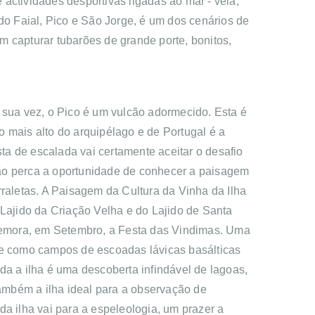
 actividades desportivas ligadas ao mar - vela,
do Faial, Pico e São Jorge, é um dos cenários de
 capturar tubarões de grande porte, bonitos,
or sua vez, o Pico é um vulcão adormecido. Esta é
to mais alto do arquipélago e de Portugal é a
a de escalada vai certamente aceitar o desafio
Não perca a oportunidade de conhecer a paisagem
rraletas. A Paisagem da Cultura da Vinha da Ilha
ajido da Criação Velha e do Lajido de Santa
memora, em Setembro, a Festa das Vindimas. Uma
-se como campos de escoadas lávicas basálticas
oda a ilha é uma descoberta infindável de lagoas,
também a ilha ideal para a observação de
a ilha vai para a espeleologia, um prazer a