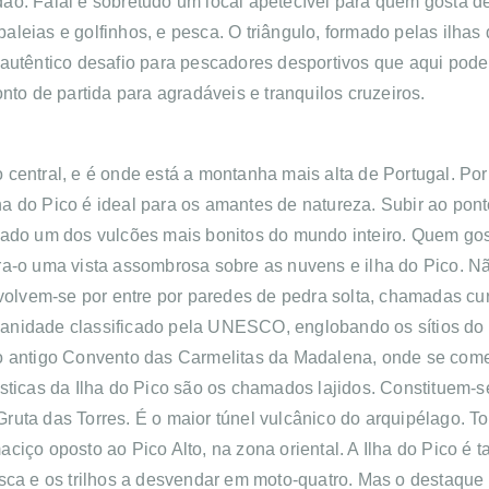
dão.
Faial é sobretudo um local apetecível para quem gosta de
leias e golfinhos, e pesca. O triângulo, formado pelas ilhas 
autêntico desafio para pescadores desportivos que aqui podem
nto de partida para agradáveis e tranquilos cruzeiros.
upo central, e é onde está a montanha mais alta de Portugal. P
Ilha do Pico é ideal para os amantes de natureza. Subir ao pon
rado um dos vulcões mais bonitos do mundo inteiro. Quem gost
ra-o uma vista assombrosa sobre as nuvens e ilha do Pico. 
nvolvem-se por entre por paredes de pedra solta, chamadas cu
anidade classificado pela UNESCO, englobando os sítios do L
no antigo Convento das Carmelitas da Madalena, onde se co
ísticas da Ilha do Pico são os chamados lajidos. Constituem
 Gruta das Torres. É o maior túnel vulcânico do arquipélago. T
ciço oposto ao Pico Alto, na zona oriental. A Ilha do Pico é 
sca e os trilhos a desvendar em moto-quatro. Mas o destaque d