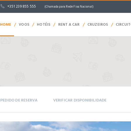
+351 239 855 555
(Chamada para Rede Fixa Nacional)
/
/
/
/
/
HOME
VOOS
HOTÉIS
RENT A CAR
CRUZEIROS
CIRCUI
PEDIDO DE RESERVA
VERIFICAR DISPONIBILIDADE