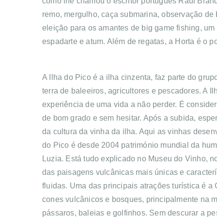
como lhe chamou o escritor português Raul Bran
remo, mergulho, caça submarina, observação de ba
eleição para os amantes de big game fishing, um 
espadarte e atum. Além de regatas, a Horta é o po
A Ilha do Pico é a ilha cinzenta, faz parte do gr
terra de baleeiros, agricultores e pescadores. A 
experiência de uma vida a não perder. É conside
de bom grado e sem hesitar. Após a subida, espe
da cultura da vinha da ilha. Aqui as vinhas dese
do Pico é desde 2004 património mundial da hum
Luzia. Está tudo explicado no Museu do Vinho, 
das paisagens vulcânicas mais únicas e caracter
fluidas. Uma das principais atrações turística é a
cones vulcânicos e bosques, principalmente na ma
pássaros, baleias e golfinhos. Sem descurar a pe