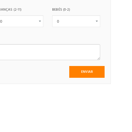
IANÇAS
BEBÉS
(2-11)
(0-2)