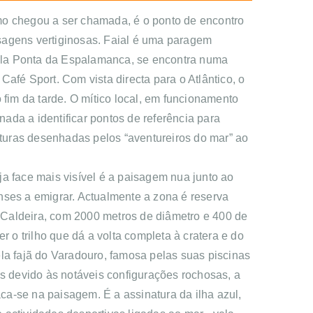
como chegou a ser chamada, é o ponto de encontro
sagens vertiginosas.
Faial é uma paragem
 pela Ponta da Espalamanca, se encontra numa
afé Sport. Com vista directa para o Atlântico, o
 fim da tarde. O mítico local, em funcionamento
ada a identificar pontos de referência para
turas desenhadas pelos “aventureiros do mar” ao
a face mais visível é a paisagem nua junto ao
nses a emigrar. Actualmente a zona é reserva
a Caldeira, com 2000 metros de diâmetro e 400 de
 o trilho que dá a volta completa à cratera e do
la fajã do Varadouro, famosa pelas suas piscinas
os devido às notáveis configurações rochosas, a
aca-se na paisagem. É a assinatura da ilha azul,