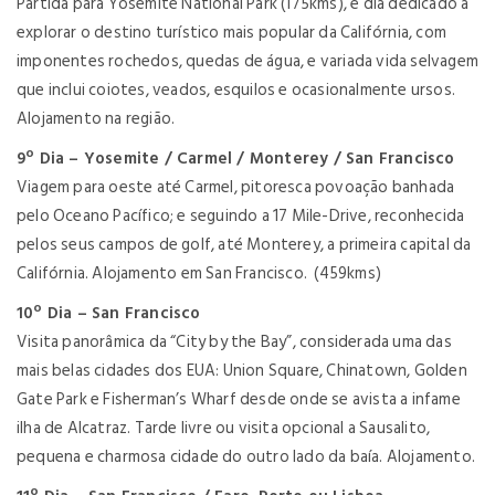
Partida para Yosemite National Park (175kms), e dia dedicado a
explorar o destino turístico mais popular da Califórnia, com
imponentes rochedos, quedas de água, e variada vida selvagem
que inclui coiotes, veados, esquilos e ocasionalmente ursos.
Alojamento na região.
9º Dia – Yosemite / Carmel / Monterey / San Francisco
Viagem para oeste até Carmel, pitoresca povoação banhada
pelo Oceano Pacífico; e seguindo a 17 Mile-Drive, reconhecida
pelos seus campos de golf, até Monterey, a primeira capital da
Califórnia. Alojamento em San Francisco. (459kms)
10º Dia – San Francisco
Visita panorâmica da “City by the Bay”, considerada uma das
mais belas cidades dos EUA: Union Square, Chinatown, Golden
Gate Park e Fisherman’s Wharf desde onde se avista a infame
ilha de Alcatraz. Tarde livre ou visita opcional a Sausalito,
pequena e charmosa cidade do outro lado da baía. Alojamento.