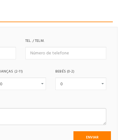
TEL. / TELM.
IANÇAS
BEBÉS
(2-11)
(0-2)