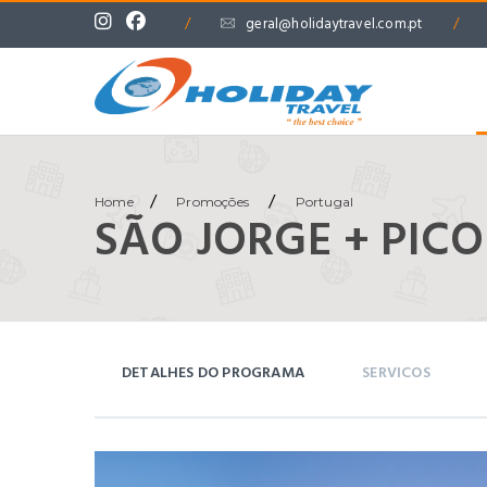
/
geral@holidaytravel.com.pt
/
/
/
Home
Promoções
Portugal
SÃO JORGE + PICO
DETALHES DO PROGRAMA
SERVICOS