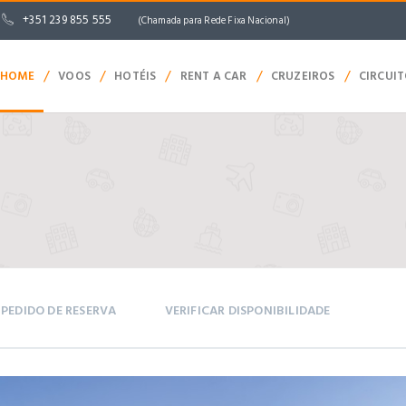
+351 239 855 555
(Chamada para Rede Fixa Nacional)
/
/
/
/
/
HOME
VOOS
HOTÉIS
RENT A CAR
CRUZEIROS
CIRCUI
PEDIDO DE RESERVA
VERIFICAR DISPONIBILIDADE