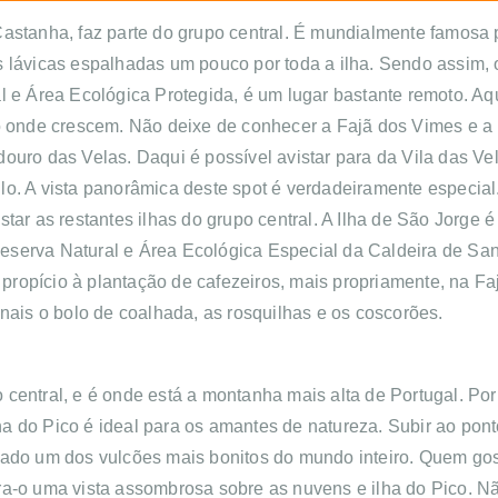
Castanha, faz parte do grupo central. É mundialmente famosa
ajãs lávicas espalhadas um pouco por toda a ilha. Sendo assim,
al e Área Ecológica Protegida, é um lugar bastante remoto. A
go onde crescem. Não deixe de conhecer a Fajã dos Vimes e a 
uro das Velas. Daqui é possível avistar para da Vila das Vel
o. A vista panorâmica deste spot é verdadeiramente especial. 
tar as restantes ilhas do grupo central. A Ilha de São Jorge 
serva Natural e Área Ecológica Especial da Caldeira de San
é propício à plantação de cafezeiros, mais propriamente, na 
onais o bolo de coalhada, as rosquilhas e os coscorões.
upo central, e é onde está a montanha mais alta de Portugal. P
Ilha do Pico é ideal para os amantes de natureza. Subir ao pon
rado um dos vulcões mais bonitos do mundo inteiro. Quem gost
ra-o uma vista assombrosa sobre as nuvens e ilha do Pico. 