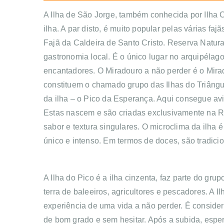
A Ilha de São Jorge, também conhecida por Ilha 
ilha. A par disto, é muito popular pelas várias f
Fajã da Caldeira de Santo Cristo. Reserva Natur
gastronomia local. É o único lugar no arquipéla
encantadores. O Miradouro a não perder é o Mirado
constituem o chamado grupo das Ilhas do Triângul
da ilha – o Pico da Esperança. Aqui consegue avis
Estas nascem e são criadas exclusivamente na Re
sabor e textura singulares. O microclima da ilha 
único e intenso. Em termos de doces, são tradici
A Ilha do Pico é a ilha cinzenta, faz parte do gr
terra de baleeiros, agricultores e pescadores. A 
experiência de uma vida a não perder. É conside
de bom grado e sem hesitar. Após a subida, espe