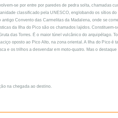
nvolvem-se por entre por paredes de pedra solta, chamadas cu
anidade classificado pela UNESCO, englobando os sítios do L
no antigo Convento das Carmelitas da Madalena, onde se co
ísticas da Ilha do Pico são os chamados lajidos. Constituem
 Gruta das Torres. É o maior túnel vulcânico do arquipélago. T
ciço oposto ao Pico Alto, na zona oriental. A Ilha do Pico é 
sca e os trilhos a desvendar em moto-quatro. Mas o destaque d
ção na chegada ao destino.