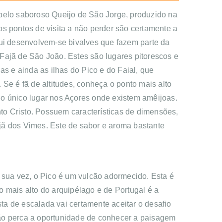
 pelo saboroso Queijo de São Jorge, produzido na
 os pontos de visita a não perder são certamente a
qui desenvolvem-se bivalves que fazem parte da
Fajã de São João. Estes são lugares pitorescos e
as e ainda as ilhas do Pico e do Faial, que
Se é fã de altitudes, conheça o ponto mais alto
é o único lugar nos Açores onde existem amêijoas.
to Cristo. Possuem características de dimensões,
Fajã dos Vimes. Este de sabor e aroma bastante
or sua vez, o Pico é um vulcão adormecido. Esta é
to mais alto do arquipélago e de Portugal é a
a de escalada vai certamente aceitar o desafio
Não perca a oportunidade de conhecer a paisagem