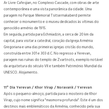
Ar Livre Cafesjian, no Complexo Cascade, com obras de arte
contemporânea e uma vista panorâmica da cidade. Uma
paragem no Parque Memorial Tsitsernakaberd permite
conhecer o monumento e o museu dedicados às vítimas do
genocídio arménio de 1915.
Em seguida, partida para Echmiadzin, a cerca de 20 km da
capital, para visitar a catedral, coração da Igreja Arménia
Gregoriana e uma das primeiras igrejas cristãs do mundo,
construída entre 301 e 303 d.C. No regresso a Yerevan,
paragem nas ruínas do templo de Zvartnots, exemplo notável
da arquitetura do século VII e também Património Mundial da
UNESCO. Alojamento.
11º Dia Yerevan / Khor Virap / Noravank / Yerevan
Após o pequeno-almoço, partida para o mosteiro de Khor
Virap, cujo nome significa "masmorra profunda". Este é um dos
destinos mais emblemáticos da Arménia, conhecido pela sua