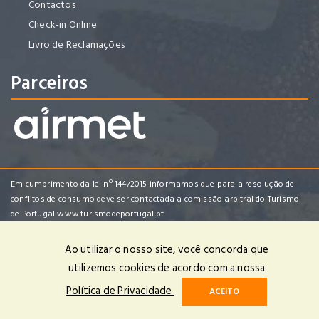
Contactos
Check-in Online
Livro de Reclamações
Parceiros
Em cumprimento da lei nº 144/2015 informamos que para a resolução de
conflitos de consumo deve ser contactada a comissão arbitral do Turismo
de Portugal
www.turismodeportugal.pt
Ao utilizar o nosso site, você concorda que
utilizemos cookies de acordo com a nossa
Enredo Tropical Viagens e Turismo, Lda | RNAVT 4482 | © 2025 Todos
Política de Privacidade
ACEITO
os Direitos Reservados | Powered by
OPTIGEST