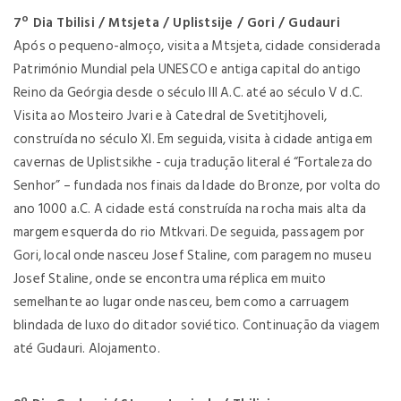
7º Dia Tbilisi / Mtsjeta / Uplistsije / Gori / Gudauri
Após o pequeno-almoço, visita a Mtsjeta, cidade considerada
Património Mundial pela UNESCO e antiga capital do antigo
Reino da Geórgia desde o século III A.C. até ao século V d.C.
Visita ao Mosteiro Jvari e à Catedral de Svetitjhoveli,
construída no século XI. Em seguida, visita à cidade antiga em
cavernas de Uplistsikhe - cuja tradução literal é “Fortaleza do
Senhor” – fundada nos finais da Idade do Bronze, por volta do
ano 1000 a.C. A cidade está construída na rocha mais alta da
margem esquerda do rio Mtkvari. De seguida, passagem por
Gori, local onde nasceu Josef Staline, com paragem no museu
Josef Staline, onde se encontra uma réplica em muito
semelhante ao lugar onde nasceu, bem como a carruagem
blindada de luxo do ditador soviético. Continuação da viagem
até Gudauri. Alojamento.