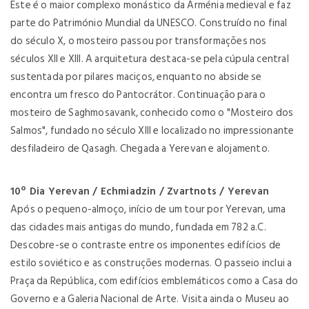
Este é o maior complexo monástico da Arménia medieval e faz
parte do Património Mundial da UNESCO. Construído no final
do século X, o mosteiro passou por transformações nos
séculos XII e XIII. A arquitetura destaca-se pela cúpula central
sustentada por pilares maciços, enquanto no abside se
encontra um fresco do Pantocrátor. Continuação para o
mosteiro de Saghmosavank, conhecido como o "Mosteiro dos
Salmos", fundado no século XIII e localizado no impressionante
desfiladeiro de Qasagh. Chegada a Yerevan e alojamento.
10º Dia Yerevan / Echmiadzin / Zvartnots / Yerevan
Após o pequeno-almoço, início de um tour por Yerevan, uma
das cidades mais antigas do mundo, fundada em 782 a.C.
Descobre-se o contraste entre os imponentes edifícios de
estilo soviético e as construções modernas. O passeio inclui a
Praça da República, com edifícios emblemáticos como a Casa do
Governo e a Galeria Nacional de Arte. Visita ainda o Museu ao