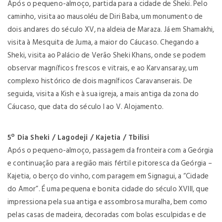
Após o pequeno-almoço, partida para a cidade de Sheki. Pelo
caminho, visita ao mausoléu de Diri Baba, um monumento de
dois andares do século XV, na aldeia de Maraza. Já em Shamakhi,
visita à Mesquita de Juma, a maior do Cáucaso. Chegando a
Sheki, visita ao Palácio de Verão Sheki Khans, onde se podem
observar magníficos frescos e vitrais, e ao Karvansaray, um
complexo histórico de dois magníficos Caravanserais. De
seguida, visita a Kish e à sua igreja, a mais antiga da zona do
Cáucaso, que data do século I ao V. Alojamento.
5º Dia Sheki / Lagodeji / Kajetia / Tbilisi
Após o pequeno-almoço, passagem da fronteira com a Geórgia
e continuação para a região mais fértil e pitoresca da Geórgia –
Kajetia, o berço do vinho, com paragem em Signagui, a “Cidade
do Amor”. É uma pequena e bonita cidade do século XVIII, que
impressiona pela sua antiga e assombrosa muralha, bem como
pelas casas de madeira, decoradas com bolas esculpidas e de