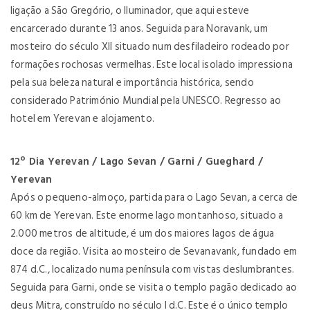
ligação a São Gregório, o Iluminador, que aqui esteve
encarcerado durante 13 anos. Seguida para Noravank, um
mosteiro do século XII situado num desfiladeiro rodeado por
formações rochosas vermelhas. Este local isolado impressiona
pela sua beleza natural e importância histórica, sendo
considerado Património Mundial pela UNESCO. Regresso ao
hotel em Yerevan e alojamento.
12º Dia Yerevan / Lago Sevan / Garni / Gueghard /
Yerevan
Após o pequeno-almoço, partida para o Lago Sevan, a cerca de
60 km de Yerevan. Este enorme lago montanhoso, situado a
2.000 metros de altitude, é um dos maiores lagos de água
doce da região. Visita ao mosteiro de Sevanavank, fundado em
874 d.C., localizado numa península com vistas deslumbrantes.
Seguida para Garni, onde se visita o templo pagão dedicado ao
deus Mitra, construído no século I d.C. Este é o único templo