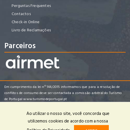
Perguntas Frequentes
Contactos
Check-in Online
Livro de Reclamações
Parceiros
Em cumprimento da lei nº 144/2015 informamos que para a resolução de
conflitos de consumo deve ser contactada a comissão arbitral do Turismo
de Portugal
www.turismodeportugal.pt
Ao utilizar o nosso site, você concorda que
utilizemos cookies de acordo com a nossa
Enredo Tropical Viagens e Turismo, Lda | RNAVT 4482 | © 2025 Todos