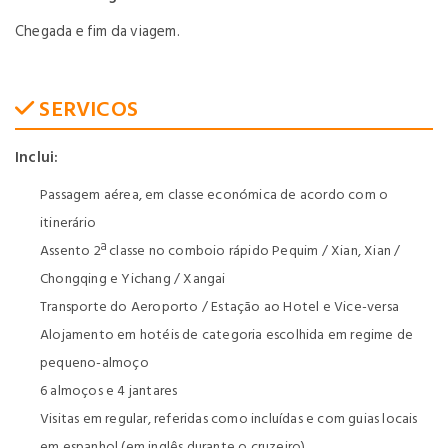
Chegada e fim da viagem.
SERVICOS
Inclui:
Passagem aérea, em classe económica de acordo com o
itinerário
Assento 2ª classe no comboio rápido Pequim / Xian, Xian /
Chongqing e Yichang / Xangai
Transporte do Aeroporto / Estação ao Hotel e Vice-versa
Alojamento em hotéis de categoria escolhida em regime de
pequeno-almoço
6 almoços e 4 jantares
Visitas em regular, referidas como incluídas e com guias locais
em espanhol (em inglês durante o cruzeiro)