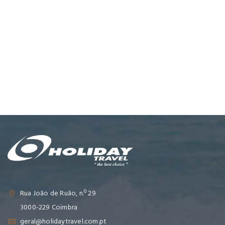
Rua João de Ruão, n.º 29
3000-229 Coimbra
geral@holidaytravel.com.pt