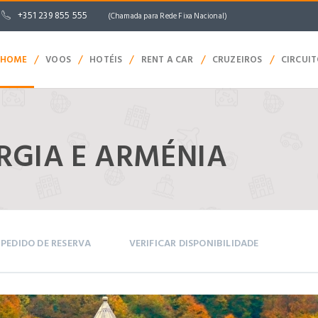
+351 239 855 555
(Chamada para Rede Fixa Nacional)
/
/
/
/
/
HOME
VOOS
HOTÉIS
RENT A CAR
CRUZEIROS
CIRCUI
RGIA E ARMÉNIA
PEDIDO DE RESERVA
VERIFICAR DISPONIBILIDADE