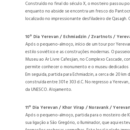
Construído no final do século X, o mosteiro passou por
enquanto no abside se encontra um fresco do Pantocr
localizado no impressionante desfiladeiro de Qasagh. 
10º Dia Yerevan / Echmiadzin / Zvartnots / Yerev
Após o pequeno-almoço, início de um tour por Yerevan
estilo soviético e as construções modernas. O passeio 
Museu ao Ar Livre Cafesjian, no Complexo Cascade, c
permite conhecer o monumento e o museu dedicados às
Em seguida, partida para Echmiadzin, a cerca de 20 km da
construída entre 301 e 303 d.C. No regresso a Yerevan
da UNESCO. Alojamento.
11º Dia Yerevan / Khor Virap / Noravank / Yereva
Após o pequeno-almoço, partida para o mosteiro de Kh
sua ligação a São Gregório, o Iluminador, que aqui es