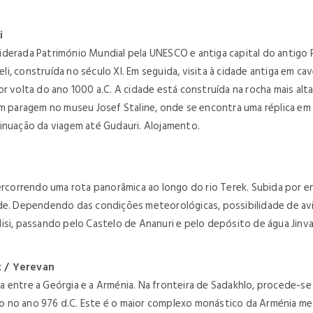
i
derada Património Mundial pela UNESCO e antiga capital do antigo Re
eli, construída no século XI. Em seguida, visita à cidade antiga em cav
r volta do ano 1000 a.C. A cidade está construída na rocha mais alt
com paragem no museu Josef Staline, onde se encontra uma réplica e
inuação da viagem até Gudauri. Alojamento.
correndo uma rota panorâmica ao longo do rio Terek. Subida por e
ude. Dependendo das condições meteorológicas, possibilidade de av
isi, passando pelo Castelo de Ananuri e pelo depósito de água Jinv
k / Yerevan
 entre a Geórgia e a Arménia. Na fronteira de Sadakhlo, procede-se
 no ano 976 d.C. Este é o maior complexo monástico da Arménia me