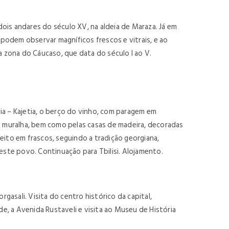
ois andares do século XV, na aldeia de Maraza. Já em
 podem observar magníficos frescos e vitrais, e ao
da zona do Cáucaso, que data do século I ao V.
ia – Kajetia, o berço do vinho, com paragem em
sa muralha, bem como pelas casas de madeira, decoradas
eito em frascos, seguindo a tradição georgiana,
este povo. Continuação para Tbilisi. Alojamento.
gasali. Visita do centro histórico da capital,
de, a Avenida Rustaveli e visita ao Museu de História