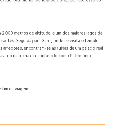
siderado Património Mundial pela UNESCO. Regresso ao
 2.000 metros de altitude, é um dos maiores lagos de
rantes. Seguida para Garni, onde se visita o templo
 arredores, encontram-se as ruínas de um palácio real
scavado na rocha e reconhecido como Património
 fim da viagem.