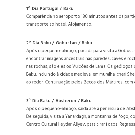
1º Dia Portugal / Baku
Comparência no aeroporto 180 minutos antes da partid
transporte ao hotel. Alojamento.
2º Dia Baku / Gobustan / Baku
Após o pequeno-almoço, partida para visita a Gobustan
encontrar imagens ancestrais nas paredes, caves e r
nas rochas, são eles os Vulcões de Lama. Os geólogos 
Baku, incluindo à cidade medieval em muralha Icheri S
ao redor. Continuação pelos Becos dos Mártires, com v
3º Dia Baku / Absheron / Baku
Após o pequeno-almoço, saída até à península de Absh
De seguida, visita a Yanardagh, a montanha de fogo, c
Centro Cultural Heydar Aliyev, para tirar fotos. Regres