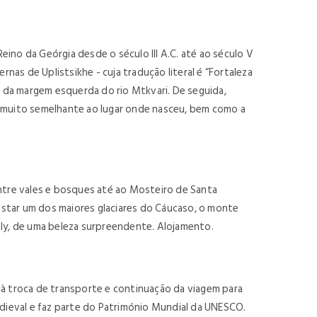
ino da Geórgia desde o século III A.C. até ao século V
ernas de Uplistsikhe - cuja tradução literal é “Fortaleza
a da margem esquerda do rio Mtkvari. De seguida,
m muito semelhante ao lugar onde nasceu, bem como a
ntre vales e bosques até ao Mosteiro de Santa
istar um dos maiores glaciares do Cáucaso, o monte
aly, de uma beleza surpreendente. Alojamento.
 à troca de transporte e continuação da viagem para
dieval e faz parte do Património Mundial da UNESCO.