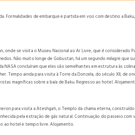
a. Formalidades de embarque e partida em voo com destino a Baku, v
, onde se visita o Museu Nacional ao Ar Livre, que é considerado P
ochedos. Não muito longe de Gobustan, há um segundo milagre que 
da NASA concluíram que eles são semelhantes em estrutura às colinas
heher. Tempo ainda para visita à Torre da Donzela, do século XII, d
istas magníficas sobre a baía de Baku. Regresso ao hotel. Alojament
eron para visita a Ateshgah, o Templo da chama eterna, construído
onhecida pela extração de gás natural. Continuação do passeio com
so ao hotel e tempo livre. Alojamento.