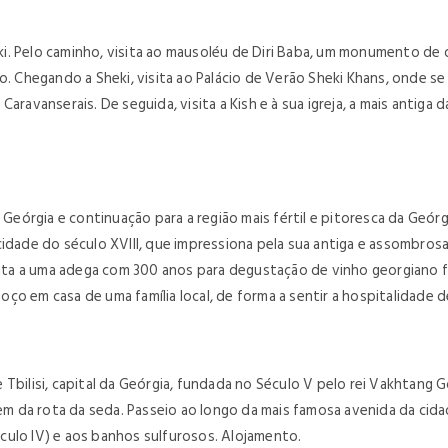
. Pelo caminho, visita ao mausoléu de Diri Baba, um monumento de d
o. Chegando a Sheki, visita ao Palácio de Verão Sheki Khans, onde se
aravanserais. De seguida, visita a Kish e à sua igreja, a mais antiga 
órgia e continuação para a região mais fértil e pitoresca da Geórg
cidade do século XVIII, que impressiona pela sua antiga e assombro
isita a uma adega com 300 anos para degustação de vinho georgiano f
o em casa de uma família local, de forma a sentir a hospitalidade d
bilisi, capital da Geórgia, fundada no Século V pelo rei Vakhtang Gor
gem da rota da seda. Passeio ao longo da mais famosa avenida da cida
século IV) e aos banhos sulfurosos. Alojamento.