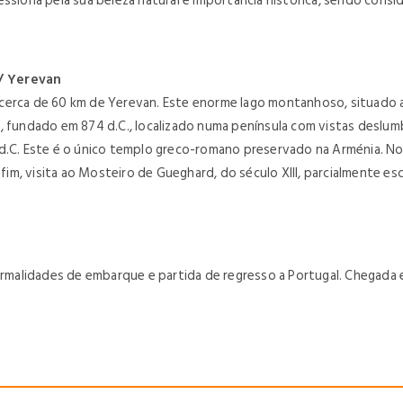
essiona pela sua beleza natural e importância histórica, sendo con
 / Yerevan
cerca de 60 km de Yerevan. Este enorme lago montanhoso, situado a
, fundado em 874 d.C., localizado numa península com vistas deslumb
d.C. Este é o único templo greco-romano preservado na Arménia. Nos
im, visita ao Mosteiro de Gueghard, do século XIII, parcialmente e
alidades de embarque e partida de regresso a Portugal. Chegada e