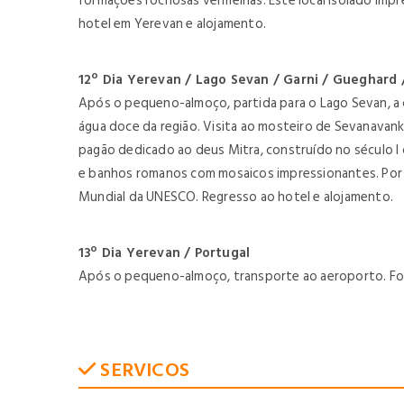
formações rochosas vermelhas. Este local isolado impr
hotel em Yerevan e alojamento.
12º Dia Yerevan / Lago Sevan / Garni / Gueghard
Após o pequeno-almoço, partida para o Lago Sevan, a 
água doce da região. Visita ao mosteiro de Sevanavank
pagão dedicado ao deus Mitra, construído no século I 
e banhos romanos com mosaicos impressionantes. Por f
Mundial da UNESCO. Regresso ao hotel e alojamento.
13º Dia Yerevan / Portugal
Após o pequeno-almoço, transporte ao aeroporto. Form
SERVICOS