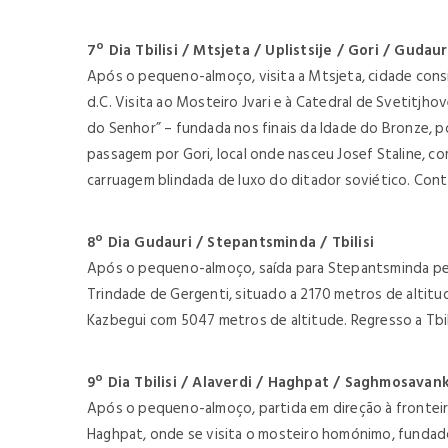
7º Dia Tbilisi / Mtsjeta / Uplistsije / Gori / Gudaur
Após o pequeno-almoço, visita a Mtsjeta, cidade consi
d.C. Visita ao Mosteiro Jvari e à Catedral de Svetitjhov
do Senhor” – fundada nos finais da Idade do Bronze, po
passagem por Gori, local onde nasceu Josef Staline, 
carruagem blindada de luxo do ditador soviético. Cont
8º Dia Gudauri / Stepantsminda / Tbilisi
Após o pequeno-almoço, saída para Stepantsminda per
Trindade de Gergenti, situado a 2170 metros de altit
Kazbegui com 5047 metros de altitude. Regresso a Tbil
9º Dia Tbilisi / Alaverdi / Haghpat / Saghmosavan
Após o pequeno-almoço, partida em direção à fronteira
Haghpat, onde se visita o mosteiro homónimo, fundado