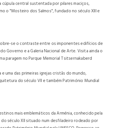
a cúpula central sustentada por pilares maciços,
o o "Mosteiro dos Salmos", fundado no século XIII e
cobre-se o contraste entre os imponentes edifícios de
do Governo e a Galeria Nacional de Arte. Visita ainda o
 Uma paragem no Parque Memorial Tsitsernakaberd
na e uma das primeiras igrejas cristãs do mundo,
rquitetura do século VII e também Património Mundial
destinos mais emblemáticos da Arménia, conhecido pela
o do século XII situado num desfiladeiro rodeado por