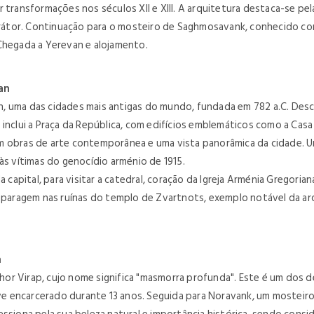
 transformações nos séculos XII e XIII. A arquitetura destaca-se pel
átor. Continuação para o mosteiro de Saghmosavank, conhecido com
Chegada a Yerevan e alojamento.
an
, uma das cidades mais antigas do mundo, fundada em 782 a.C. Des
inclui a Praça da República, com edifícios emblemáticos como a Casa 
om obras de arte contemporânea e uma vista panorâmica da cidade.
 vítimas do genocídio arménio de 1915.
 capital, para visitar a catedral, coração da Igreja Arménia Gregoria
, paragem nas ruínas do templo de Zvartnots, exemplo notável da a
n
or Virap, cujo nome significa "masmorra profunda". Este é um dos 
teve encarcerado durante 13 anos. Seguida para Noravank, um mosteir