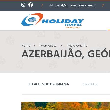
/
geral@holidaytravel.com.pt
/
/
/
Home
Promoções
Médio Oriente
AZERBAIJÃO, GEÓ
DETALHES DO PROGRAMA
SERVICOS