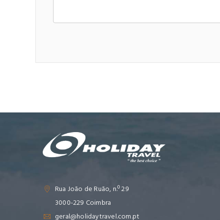
Rua João de Ruão, n.º 29
3000-229 Coimbra
geral@holidaytravel.com.pt