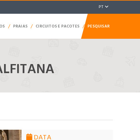
PT
/
/
/
TOS
PRAIAS
CIRCUITOS E PACOTES
PESQUISAR
ALFITANA
DATA