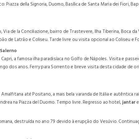
 Piazza della Signoria, Duomo, Basílica de Santa Maria dei Fiori, Ba
 Via de la Conciliazione, bairro de Trastevere, Ilha Tiberina, Boca da
João de Latrão e Coliseu. Tarde livre ou visita opcional ao Coliseu e
 Salerno
 Capri, a famosa ilha paradisíaca no Golfo de Nápoles. Visita e pass
 longo dos anos. Ferry para Sorrento e breve visita desta cidade de
alfitana até Positano, a mais bela varanda de Itália e autêntica ra
’Andrea na Piazza del Duomo.
Tempo livre. Regresso ao hotel
,
jantar
e
romana,
destruída no ano 79 devido à erupção do Vesúvio. Continuaçã