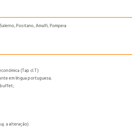
 Salerno, Positano, Amalfi, Pompeia
económica (Tap cl.T)
ante em língua portuguesa;
buffet;
j. a alteração)