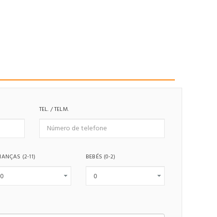
TEL. / TELM.
IANÇAS
BEBÉS
(2-11)
(0-2)