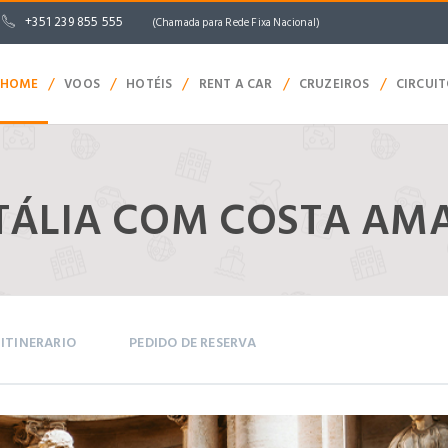
+351 239 855 555
(Chamada para Rede Fixa Nacional)
/
/
/
/
/
HOME
VOOS
HOTÉIS
RENT A CAR
CRUZEIROS
CIRCUI
TÁLIA COM COSTA AM
ITINERARIO
PEDIDO DE RESERVA