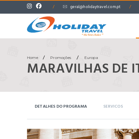
/
geral@holidaytravel.com.pt
/
/
/
Home
Promoções
Europa
MARAVILHAS DE I
DETALHES DO PROGRAMA
SERVICOS