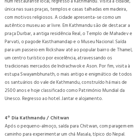
num restaurante local, regresso a Kathmandu. Visita à cidade,
única nas suas praças, templos e casas talhadas em madeira,
com motivos religiosos. A cidade apresenta-se como um
autêntico museu ao ar livre. Em Kathmandu são de destacar a
praça Durbar, a antiga residência Real, o Templo de Mahadev e
Parvati, o pagode Kasthamandap e o Museu Nacional. Saída
para um passeio em Rickshaw até ao popular bairro de Thamel,
um centro turístico por excelência, atravessando os
tradicionais mercados de Indrachwok e Ason. Por fim, visita à
estupa Swayambhunath, o mais antigo e enigmático de todos
os santuários do vale de Kathmandu, construído há mais de
2500 anos e hoje classificado como Património Mundial da
Unesco. Regresso ao hotel. Jantar e alojamento.
4º Dia Kathmandu / Chitwan
Após o pequeno-almoço, saída para Chitwan, com paragem em
caminho para experimentar um chá Masala, típico do Nepal.