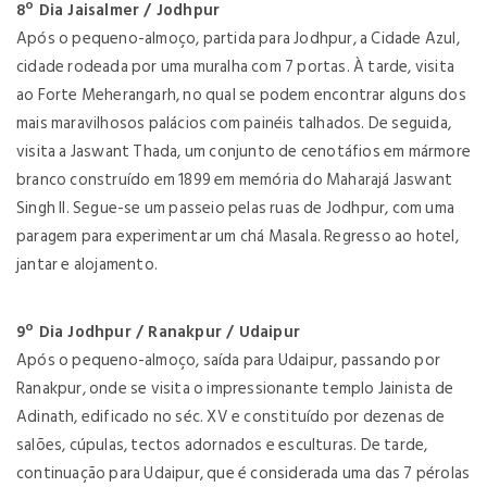
8º Dia Jaisalmer / Jodhpur
Após o pequeno-almoço, partida para Jodhpur, a Cidade Azul,
cidade rodeada por uma muralha com 7 portas. À tarde, visita
ao Forte Meherangarh, no qual se podem encontrar alguns dos
mais maravilhosos palácios com painéis talhados. De seguida,
visita a Jaswant Thada, um conjunto de cenotáfios em mármore
branco construído em 1899 em memória do Maharajá Jaswant
Singh II. Segue-se um passeio pelas ruas de Jodhpur, com uma
paragem para experimentar um chá Masala. Regresso ao hotel,
jantar e alojamento.
9º Dia Jodhpur / Ranakpur / Udaipur
Após o pequeno-almoço, saída para Udaipur, passando por
Ranakpur, onde se visita o impressionante templo Jainista de
Adinath, edificado no séc. XV e constituído por dezenas de
salões, cúpulas, tectos adornados e esculturas. De tarde,
continuação para Udaipur, que é considerada uma das 7 pérolas