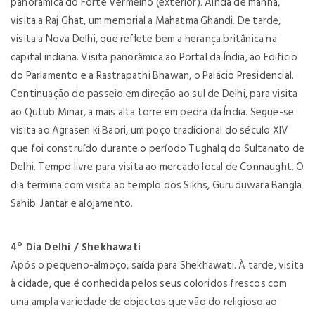
panorâmica do Forte Vermelho (exterior). Ainda de manhã,
visita a Raj Ghat, um memorial a Mahatma Ghandi. De tarde,
visita a Nova Delhi, que reflete bem a herança britânica na
capital indiana. Visita panorâmica ao Portal da Índia, ao Edifício
do Parlamento e a Rastrapathi Bhawan, o Palácio Presidencial.
Continuação do passeio em direção ao sul de Delhi, para visita
ao Qutub Minar, a mais alta torre em pedra da Índia. Segue-se
visita ao Agrasen ki Baori, um poço tradicional do século XIV
que foi construído durante o período Tughalq do Sultanato de
Delhi. Tempo livre para visita ao mercado local de Connaught. O
dia termina com visita ao templo dos Sikhs, Guruduwara Bangla
Sahib. Jantar e alojamento.
4º Dia Delhi / Shekhawati
Após o pequeno-almoço, saída para Shekhawati. À tarde, visita
à cidade, que é conhecida pelos seus coloridos frescos com
uma ampla variedade de objectos que vão do religioso ao