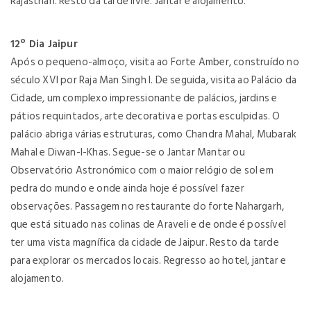
Rajasthan. Resto da tarde livre. Jantar e alojamento.
12º Dia Jaipur
Após o pequeno-almoço, visita ao Forte Amber, construído no
século XVI por Raja Man Singh I. De seguida, visita ao Palácio da
Cidade, um complexo impressionante de palácios, jardins e
pátios requintados, arte decorativa e portas esculpidas. O
palácio abriga várias estruturas, como Chandra Mahal, Mubarak
Mahal e Diwan-I-Khas. Segue-se o Jantar Mantar ou
Observatório Astronómico com o maior relógio de sol em
pedra do mundo e onde ainda hoje é possível fazer
observações. Passagem no restaurante do forte Nahargarh,
que está situado nas colinas de Araveli e de onde é possível
ter uma vista magnífica da cidade de Jaipur. Resto da tarde
para explorar os mercados locais. Regresso ao hotel, jantar e
alojamento.