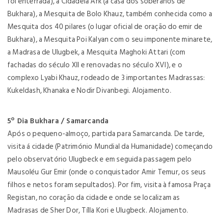
foi enterrada), a Cidadela Ark (a casa dos soberanos de
Bukhara), a Mesquita de Bolo Khauz, também conhecida como a
Mesquita dos 40 pilares (o lugar oficial de oração do emir de
Bukhara), a Mesquita Poi Kalyan com o seu imponente minarete,
a Madrasa de Ulugbek, a Mesquita Maghoki Attari (com
fachadas do século XII e renovadas no século XVI), e o
complexo Lyabi Khauz, rodeado de 3 importantes Madrassas:
Kukeldash, Khanaka e Nodir Divanbegi. Alojamento.
5º Dia Bukhara / Samarcanda
Após o pequeno-almoço, partida para Samarcanda. De tarde,
visita á cidade (Património Mundial da Humanidade) começando
pelo observatório Ulugbeck e em seguida passagem pelo
Mausoléu Gur Emir (onde o conquistador Amir Temur, os seus
filhos e netos foram sepultados). Por fim, visita à famosa Praça
Registan, no coração da cidade e onde se localizam as
Madrasas de Sher Dor, Tílla Kori e Ulugbeck. Alojamento.