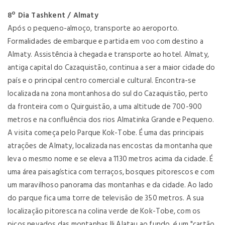
8º Dia Tashkent / Almaty
Após o pequeno-almoço, transporte ao aeroporto.
Formalidades de embarque e partida em voo com destino a
Almaty. Assistência à chegada e transporte ao hotel. Almaty,
antiga capital do Cazaquistão, continua a ser a maior cidade do
país e o principal centro comercial e cultural. Encontra-se
localizada na zona montanhosa do sul do Cazaquistão, perto
da fronteira com o Quirguistão, a uma altitude de 700-900
metros e na confluência dos rios Almatinka Grande e Pequeno.
A visita começa pelo Parque Kok-Tobe. É uma das principais
atrações de Almaty, localizada nas encostas da montanha que
leva o mesmo nome e se eleva a 1130 metros acima da cidade. É
uma área paisagística com terraços, bosques pitorescos e com
um maravilhoso panorama das montanhas e da cidade. Ao lado
do parque fica uma torre de televisão de 350 metros. A sua
localização pitoresca na colina verde de Kok-Tobe, com os
picos nevados das montanhas Ili Alatau ao fundo, é um "cartão