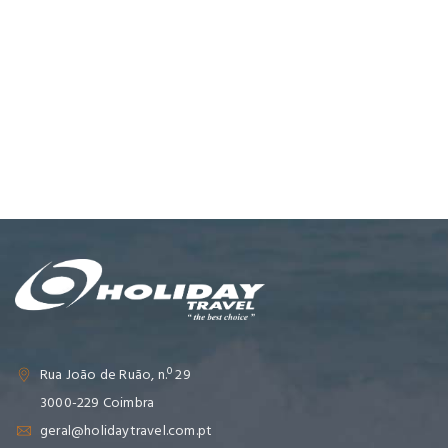
Rua João de Ruão, n.º 29
3000-229 Coimbra
geral@holidaytravel.com.pt