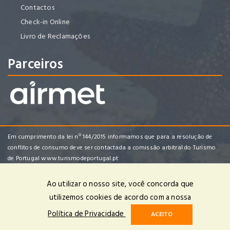
Contactos
Check-in Online
Livro de Reclamações
Parceiros
Em cumprimento da lei nº 144/2015 informamos que para a resolução de
conflitos de consumo deve ser contactada a comissão arbitral do Turismo
de Portugal
www.turismodeportugal.pt
Ao utilizar o nosso site, você concorda que
utilizemos cookies de acordo com a nossa
Enredo Tropical Viagens e Turismo, Lda | RNAVT 4482 | © 2025 Todos
Política de Privacidade
ACEITO
os Direitos Reservados | Powered by
OPTIGEST