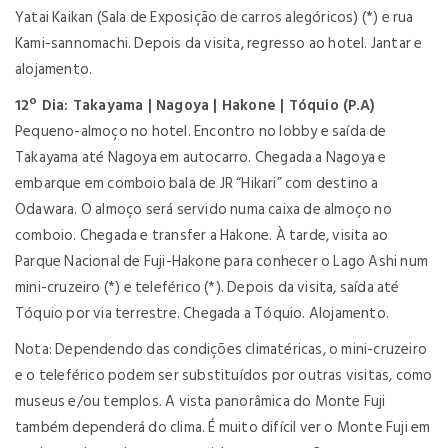
Yatai Kaikan (Sala de Exposição de carros alegóricos) (*) e rua
Kami-sannomachi. Depois da visita, regresso ao hotel. Jantar e
alojamento.
12º Dia: Takayama | Nagoya | Hakone | Tóquio (P.A)
Pequeno-almoço no hotel. Encontro no lobby e saída de
Takayama até Nagoya em autocarro. Chegada a Nagoya e
embarque em comboio bala de JR “Hikari” com destino a
Odawara. O almoço será servido numa caixa de almoço no
comboio. Chegada e transfer a Hakone. À tarde, visita ao
Parque Nacional de Fuji-Hakone para conhecer o Lago Ashi num
mini-cruzeiro (*) e teleférico (*). Depois da visita, saída até
Tóquio por via terrestre. Chegada a Tóquio. Alojamento.
Nota: Dependendo das condições climatéricas, o mini-cruzeiro
e o teleférico podem ser substituídos por outras visitas, como
museus e/ou templos. A vista panorâmica do Monte Fuji
também dependerá do clima. É muito difícil ver o Monte Fuji em