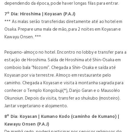
dependendo da época, pode haver longas filas para entrar.
7º Dia: Hiroshima | Koyasan (P.A.J)
*** As malas serão transferidas diretamente até ao hotel em
Osaka. Prepare uma mala de mão, para 2 noites em Koyasan e
Kawayu Onsen. ***
Pequeno-almoço no hotel. Encontro no lobby e transfer para a
estação de Hiroshima. Saída de Hiroshima até Shin-Osaka em
comboio bala “Nozomi”. Chegada a Shin-Osaka e saída até
Koyasan por via terrestre. Almoço em restaurante pelo
caminho. Chegada a Koyasan e visita à montanha sagrada para
conhecer o Templo Kongobuji(*), Danjo Garan e o Mausoléo
Okunoiun. Depois da visita, transfer ao shukubo (mosteiro).
Jantar vegetariano e alojamento.
8º Dia: Koyasan | Kumano Kodo (caminho de Kumano) |
Kawayu Onsen (P.A.J)
De manhã cedo, poderá participar nos serviços religiosos do