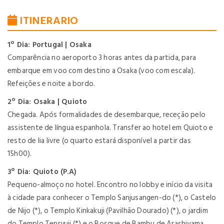
ITINERARIO
1º Dia: Portugal | Osaka
Comparência no aeroporto 3 horas antes da partida, para
embarque em voo com destino a Osaka (voo com escala).
Refeições e noite a bordo.
2º Dia: Osaka | Quioto
Chegada. Após formalidades de desembarque, receção pelo
assistente de língua espanhola. Transfer ao hotel em Quioto e
resto de lia livre (o quarto estará disponível a partir das
15h00).
3º Dia: Quioto (P.A)
Pequeno-almoço no hotel. Encontro no lobby e início da visita
à cidade para conhecer o Templo Sanjusangen-do (*), o Castelo
de Nijo (*), o Templo Kinkakuji (Pavilhão Dourado) (*), o jardim
do Templo Tenryuji (*) e o Bosque de Bambu de Arashiyama.