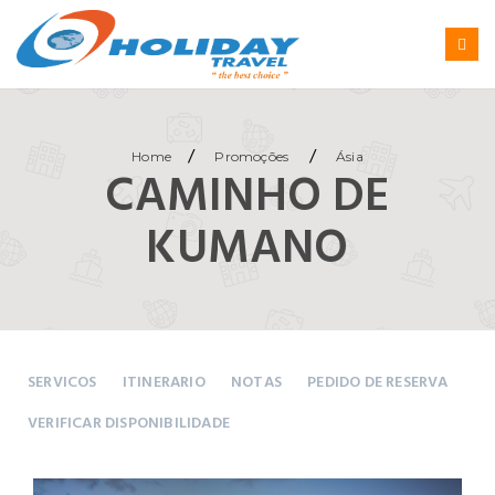
/
/
Home
Promoções
Ásia
CAMINHO DE
KUMANO
SERVICOS
ITINERARIO
NOTAS
PEDIDO DE RESERVA
VERIFICAR DISPONIBILIDADE