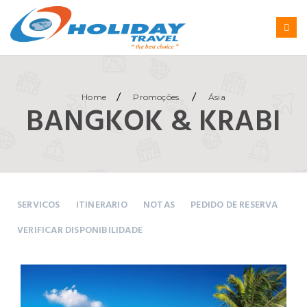
/
/
Home
Promoções
Ásia
BANGKOK & KRABI
SERVICOS
ITINERARIO
NOTAS
PEDIDO DE RESERVA
VERIFICAR DISPONIBILIDADE