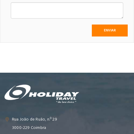
Rua João de Ruão, n.º 29
3000-229 Coimbra