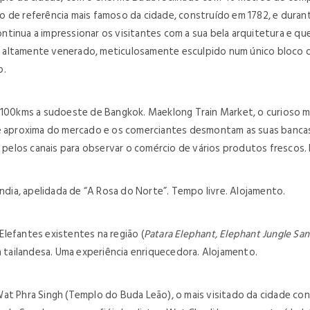
to de referência mais famoso da cidade, construído em 1782, e durante
tinua a impressionar os visitantes com a sua bela arquitetura e qu
altamente venerado, meticulosamente esculpido num único bloco de 
o.
 100kms a sudoeste de Bangkok. Maeklong Train Market, o curioso me
aproxima do mercado e os comerciantes desmontam as suas bancas 
elos canais para observar o comércio de vários produtos frescos. R
ândia, apelidada de “A Rosa do Norte”. Tempo livre. Alojamento.
 Elefantes existentes na região (
Patara Elephant, Elephant Jungle Sa
a tailandesa. Uma experiência enriquecedora.
Alojamento.
Wat Phra Singh (Templo do Buda Leão), o mais visitado da cidade co