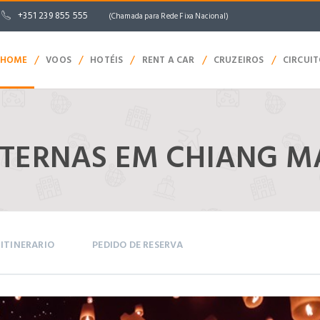
+351 239 855 555
(Chamada para Rede Fixa Nacional)
/
/
/
/
/
HOME
VOOS
HOTÉIS
RENT A CAR
CRUZEIROS
CIRCUI
NTERNAS EM CHIANG M
ITINERARIO
PEDIDO DE RESERVA