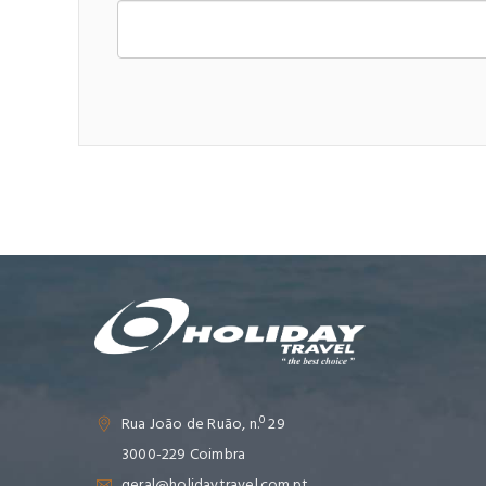
Rua João de Ruão, n.º 29
3000-229 Coimbra
geral@holidaytravel.com.pt