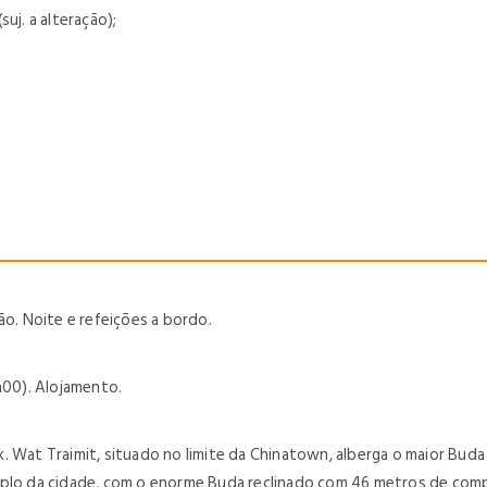
uj. a alteração);
ão. Noite e refeições a bordo.
h00). Alojamento.
k. Wat Traimit, situado no limite da Chinatown, alberga o maior Bu
mplo da cidade, com o enorme Buda reclinado com 46 metros de comp