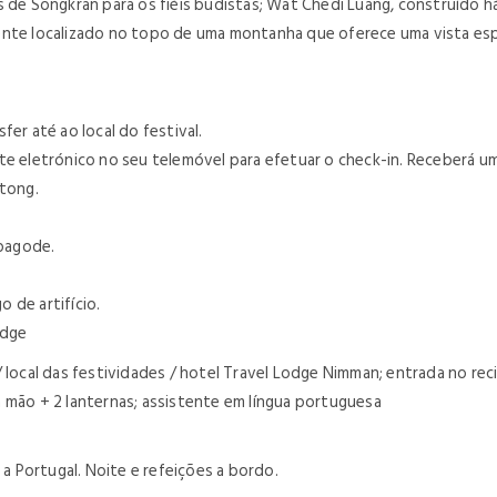
s de Songkran para os fiéis budistas; Wat Chedi Luang, construído h
mente localizado no topo de uma montanha que oferece uma vista es
er até ao local do festival.
ete eletrónico no seu telemóvel para efetuar o check-in. Receberá 
atong.
 pagode.
 de artifício.
odge
 local das festividades / hotel Travel Lodge Nimman; entrada no reci
 mão + 2 lanternas; assistente em língua portuguesa
 Portugal. Noite e refeições a bordo.