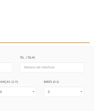
TEL. / TELM.
IANÇAS
BEBÉS
(2-11)
(0-2)