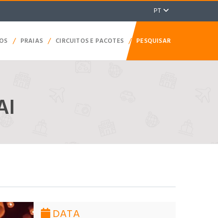
PT
/
/
/
TOS
PRAIAS
CIRCUITOS E PACOTES
PESQUISAR
AI
DATA