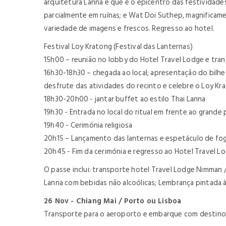
arquitetura Lanna e que é o epicentro das festividade
parcialmente em ruínas; e Wat Doi Suthep, magnifica
variedade de imagens e frescos. Regresso ao hotel.
Festival Loy Kratong (Festival das Lanternas)
15h00 – reunião no lobby do Hotel Travel Lodge e transf
16h30-18h30 – chegada ao local; apresentação do bilh
desfrute das atividades do recinto e celebre o Loy Kr
18h30-20h00 -
jantar buffet
ao estilo Thai Lanna
19h30 - Entrada no local do ritual em frente ao grande
19h40 - Cerimónia religiosa
20h15 – Lançamento das lanternas e espetáculo de fogo
20h45 - Fim da cerimónia e regresso ao Hotel Travel L
O passe inclui: transporte hotel Travel Lodge Nimman /
Lanna com bebidas não alcoólicas; Lembrança pintada à
26 Nov - Chiang Mai / Porto ou Lisboa
Transporte para o aeroporto e embarque com destino a