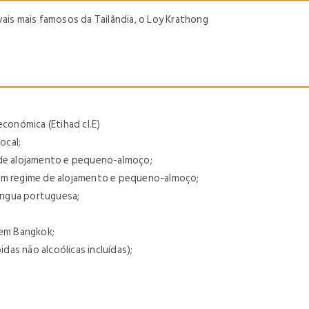
vais mais famosos da Tailândia, o Loy Krathong
económica (Etihad cl.E)
ocal;
 de alojamento e pequeno-almoço;
 em regime de alojamento e pequeno-almoço;
língua portuguesa;
 em Bangkok;
idas não alcoólicas incluídas);