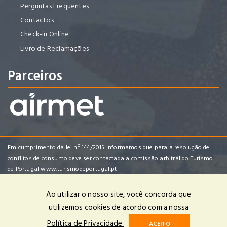
Perguntas Frequentes
Contactos
Check-in Online
Livro de Reclamações
Parceiros
Em cumprimento da lei nº 144/2015 informamos que para a resolução de
conflitos de consumo deve ser contactada a comissão arbitral do Turismo
de Portugal
www.turismodeportugal.pt
Ao utilizar o nosso site, você concorda que
utilizemos cookies de acordo com a nossa
Enredo Tropical Viagens e Turismo, Lda | RNAVT 4482 | © 2025 Todos
Política de Privacidade
ACEITO