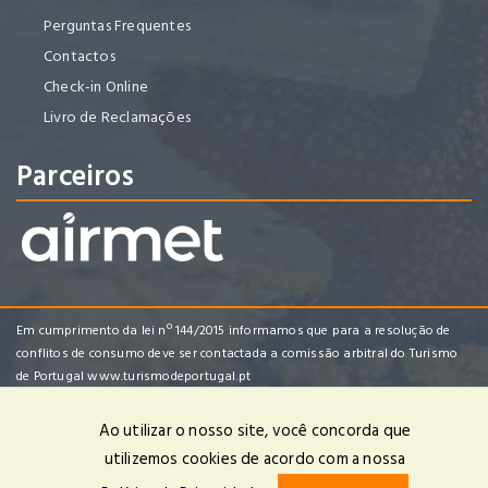
Perguntas Frequentes
Contactos
Check-in Online
Livro de Reclamações
Parceiros
Em cumprimento da lei nº 144/2015 informamos que para a resolução de
conflitos de consumo deve ser contactada a comissão arbitral do Turismo
de Portugal
www.turismodeportugal.pt
Ao utilizar o nosso site, você concorda que
utilizemos cookies de acordo com a nossa
Enredo Tropical Viagens e Turismo, Lda | RNAVT 4482 | © 2025 Todos