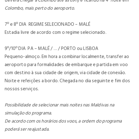
deverá chegar a Colombo até às 09h) e ficando na 4ª noite em
Colombo, mais perto do aeroporto.
7º e 8º DIA
REGIME SELECIONADO – MALÉ
Estadia livre de acordo com o regime selecionado.
9º/10º DIA
PA – MALÉ / … / PORTO ou LISBOA
Pequeno-almoço. Em hora a combinar localmente, transfer ao
aeroporto para formalidades de embarque e partida em voo
com destino à sua cidade de origem, via cidade de conexão.
Noite e refeições a bordo. Chegada no dia seguinte e fim dos
nossos serviços.
Possibilidade de selecionar mais noites nas Maldivas na
simulação do programa.
De acordo com os horários dos voos, a ordem do programa
poderá ser reajustada.