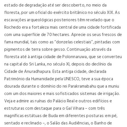
estado de degradação até ser descoberto, no meio da
floresta, por um oficial do exército britânico no século XIX. As
escavações arqueológicas posteriores têm revelado que o
Rochedo era a fortaleza mais central de uma cidade fortificada
com uma superfície de 70 hectares. Aprecie os seus frescos de
fama mundial, tais como as “donzelas celestiais”, pintadas com
pigmentos de terra sobre gesso. Continuação através da
floresta até à antiga cidade de Polonnaruwa, que se converteu
na capital do Sri Lanka, no século XI, depois do declínio da
Cidade de Anuradhapura. Esta antiga cidade, declarada
Património da Humanidade pela UNESCO, teve a sua época
dourada durante o domínio do rei Parakramabahu que a muniu
com um dos maiores e mais sofisticados sistemas de irrigação.
Veja e admire as ruínas do Palácio Real e outros edifícios e
estruturas com destaque para o Gal Vihara – com três
magníficas estátuas de Buda em diferentes posturas: em pé,
sentado e reclinado –, o Salão das Audiências, o Banho de