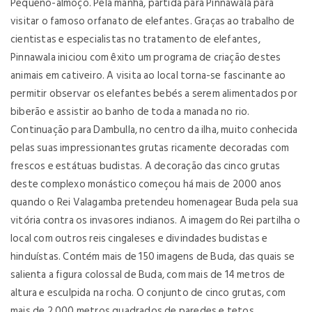
Pequeno-almoço. Pela manhã, partida para Pinnawala para
visitar o famoso orfanato de elefantes. Graças ao trabalho de
cientistas e especialistas no tratamento de elefantes,
Pinnawala iniciou com êxito um programa de criação destes
animais em cativeiro. A visita ao local torna-se fascinante ao
permitir observar os elefantes bebés a serem alimentados por
biberão e assistir ao banho de toda a manada no rio.
Continuação para Dambulla, no centro da ilha, muito conhecida
pelas suas impressionantes grutas ricamente decoradas com
frescos e estátuas budistas. A decoração das cinco grutas
deste complexo monástico começou há mais de 2000 anos
quando o Rei Valagamba pretendeu homenagear Buda pela sua
vitória contra os invasores indianos. A imagem do Rei partilha o
local com outros reis cingaleses e divindades budistas e
hinduístas. Contém mais de 150 imagens de Buda, das quais se
salienta a figura colossal de Buda, com mais de 14 metros de
altura e esculpida na rocha. O conjunto de cinco grutas, com
mais de 2.000 metros quadrados de paredes e tetos