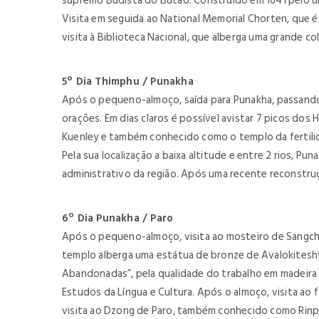
supremo Budista do Butão. Construído em 1641 pelo u
Visita em seguida ao National Memorial Chorten, que
visita à Biblioteca Nacional, que alberga uma grande c
5º Dia Thimphu / Punakha
Após o pequeno-almoço, saída para Punakha, passando 
orações. Em dias claros é possível avistar 7 picos do
Kuenley e também conhecido como o templo da fertilida
Pela sua localização a baixa altitude e entre 2 rios, 
administrativo da região. Após uma recente reconstruç
6º Dia Punakha / Paro
Após o pequeno-almoço, visita ao mosteiro de Sangch
templo alberga uma estátua de bronze de Avalokiteshv
Abandonadas”, pela qualidade do trabalho em madeira n
Estudos da Língua e Cultura. Após o almoço, visita ao
visita ao Dzong de Paro, também conhecido como Rinpu