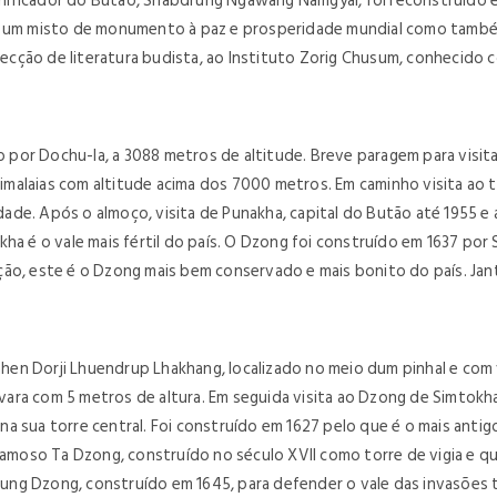
nificador do Butão, Shabdrung Ngawang Namgyal, foi reconstruído 
 é um misto de monumento à paz e prosperidade mundial como també
olecção de literatura budista, ao Instituto Zorig Chusum, conhecido c
por Dochu-la, a 3088 metros de altitude. Breve paragem para visi
s Himalaias com altitude acima dos 7000 metros. Em caminho visita a
de. Após o almoço, visita de Punakha, capital do Butão até 1955 e 
Punakha é o vale mais fértil do país. O Dzong foi construído em 1637
ão, este é o Dzong mais bem conservado e mais bonito do país. Jant
hen Dorji Lhuendrup Lhakhang, localizado no meio dum pinhal e com
ara com 5 metros de altura. Em seguida visita ao Dzong de Simtokh
a sua torre central. Foi construído em 1627 pelo que é o mais antig
 famoso Ta Dzong, construído no século XVII como torre de vigia e 
ng Dzong, construído em 1645, para defender o vale das invasões t