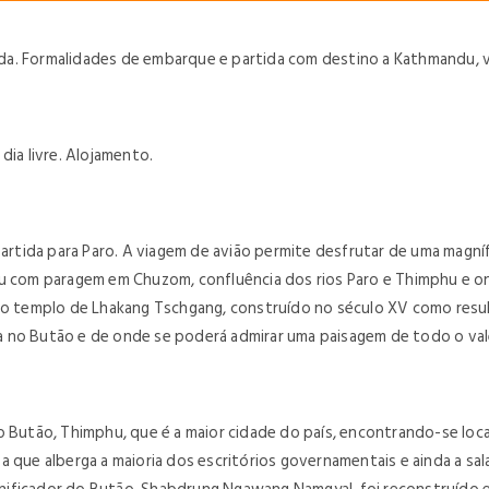
a. Formalidades de embarque e partida com destino a Kathmandu, vi
dia livre. Alojamento.
tida para Paro. A viagem de avião permite desfrutar de uma magníf
hu com paragem em Chuzom, confluência dos rios Paro e Thimphu e on
ao templo de Lhakang Tschgang, construído no século XV como result
 no Butão e de onde se poderá admirar uma paisagem de todo o vale
o Butão, Thimphu, que é a maior cidade do país, encontrando-se loca
 que alberga a maioria dos escritórios governamentais e ainda a sala