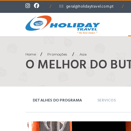
/
geral@holidaytravel.com.pt
/
/
/
Home
Promoções
Asia
O MELHOR DO BUT
DETALHES DO PROGRAMA
SERVICOS