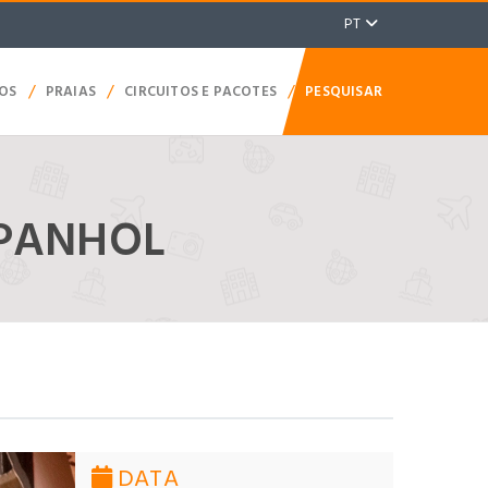
PT
/
/
/
TOS
PRAIAS
CIRCUITOS E PACOTES
PESQUISAR
SPANHOL
DATA