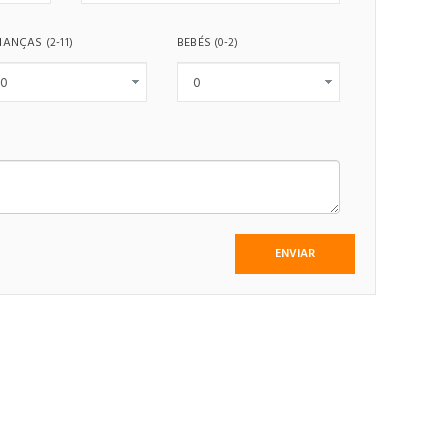
IANÇAS
BEBÉS
(2-11)
(0-2)