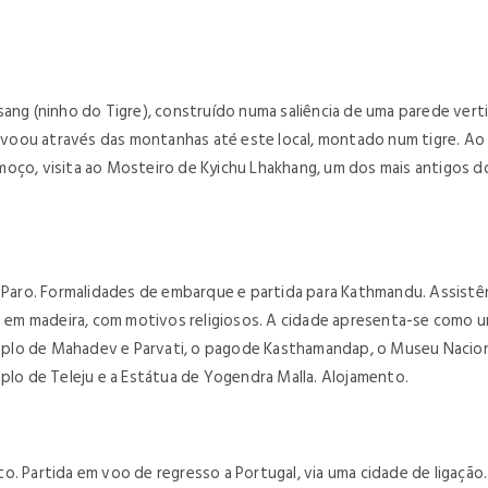
ang (ninho do Tigre), construído numa saliência de uma parede verti
voou através das montanhas até este local, montado num tigre. Ao
oço, visita ao Mosteiro de Kyichu Lhakhang, um dos mais antigos d
ro. Formalidades de embarque e partida para Kathmandu. Assistênci
as em madeira, com motivos religiosos. A cidade apresenta-se como 
Templo de Mahadev e Parvati, o pagode Kasthamandap, o Museu Naciona
mplo de Teleju e a Estátua de Yogendra Malla. Alojamento.
o. Partida em voo de regresso a Portugal, via uma cidade de ligação