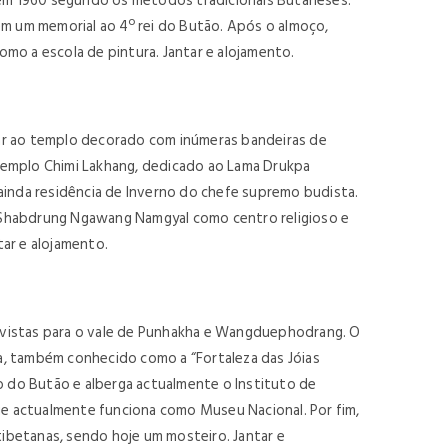
em 1960 segundo os métodos tradicionais Butaneses.
m um memorial ao 4º rei do Butão. Após o almoço,
omo a escola de pintura. Jantar e alojamento.
tar ao templo decorado com inúmeras bandeiras de
o templo Chimi Lakhang, dedicado ao Lama Drukpa
ainda residência de Inverno do chefe supremo budista.
 por Shabdrung Ngawang Namgyal como centro religioso e
ar e alojamento.
 vistas para o vale de Punhakha e Wangduephodrang. O
a, também conhecido como a “Fortaleza das Jóias
o do Butão e alberga actualmente o Instituto de
que actualmente funciona como Museu Nacional. Por fim,
ibetanas, sendo hoje um mosteiro. Jantar e