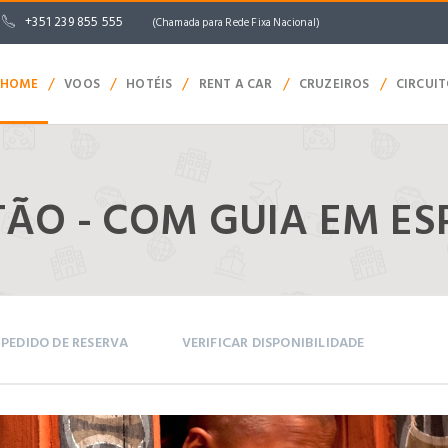
+351 239 855 555
(Chamada para Rede Fixa Nacional)
/
/
/
/
/
HOME
VOOS
HOTÉIS
RENT A CAR
CRUZEIROS
CIRCUI
ÃO - COM GUIA EM E
PEDIDO DE RESERVA
VERIFICAR DISPONIBILIDADE